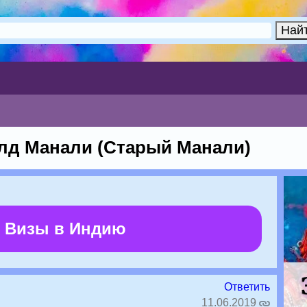
лд Манали (Старый Манали)
 Визы в Индию
Ответить
11.06.2019