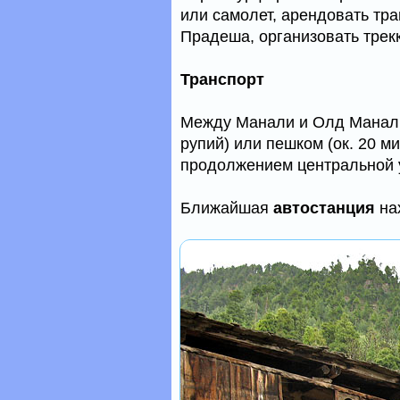
или самолет, арендовать тр
Прадеша, организовать трекк
Транспорт
Между Манали и Олд Манали 
рупий) или пешком (ок. 20 м
продолжением центральной у
Ближайшая
автостанция
на