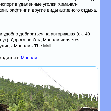
анспорт в удаленные уголки Химачал-
инг, рафтинг и другие виды активного отдыха.
удобно добираться на авторикшах (ок. 40
инут). Дорога на Олд Манали является
лицы Манали - The Mall.
ходится в
Манали
.