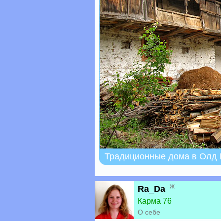
Традиционные дома в Олд
ж
Ra_Da
Карма 76
О себе