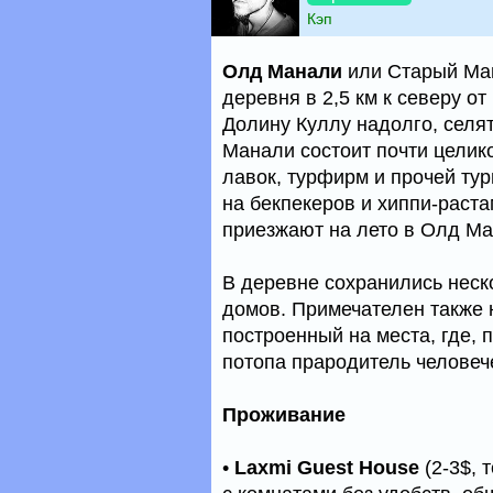
Кэп
Олд Манали
или Старый Мана
деревня в 2,5 км к северу о
Долину Куллу надолго, селя
Манали состоит почти целико
лавок, турфирм и прочей ту
на бекпекеров и хиппи-раста
приезжают на лето в Олд Ма
В деревне сохранились нес
домов. Примечателен также
построенный на места, где,
потопа прародитель человеч
Проживание
•
Laxmi Guest House
(2-3$, 