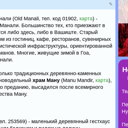
✎
ли (Old Manali, тел. код 01902,
карта
) -
т Манали. Большинство тех, кто приезжают в
тся либо здесь, либо в Вашиште. Старый
м из гостиниц, кафе, ресторанов, сувенирных
ристической инфраструктуры, ориентированной
манов. Многие, живущие зимой в Гоа,
нали.
Н
колько традиционных деревянно-каменных
 новодельный
храм Ману
(Manu Mandir,
карта
),
 по преданию, высадился после всемирного
Те
ества Ману.
Пе
Ну
тел. 253569) - маленький деревянный гестхаус
Пе