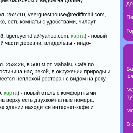
бщим балконом и видом на долину
до
ел. 252710, veerguesthouse@rediffmail.com,
Пе
ко, есть комнаты с удобствами, чилаут
Го
18, tigereyeindia@yahoo.com,
карта
) - новый
ей части деревни, владельцы - индо-
ел. 253428, в 500 м от Mahalsu Cafe по
Ба
 гостиница над рекой, в окружении природы и
юж
меется неплохой ресторан с видом на реку
Ma
0,
карта
) - новый отель с комфортными
пу
на верху есть двухкомнатные номера,
же здании находится интернет-кафе и
Мо
В 