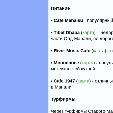
Питание
•
Cafe Mahalsu
- популярный 
•
Tibet Dhaba
(
карта
) – недо
части Олд Манали, по дорог
•
River Music Cafe
(
карта
) -
•
Moondance
(
карта
) - попу
мексиканской кухней
•
Cafe 1947
(
карта
) - отличн
в Манали
Турфирмы
Через турфирмы Старого Ман