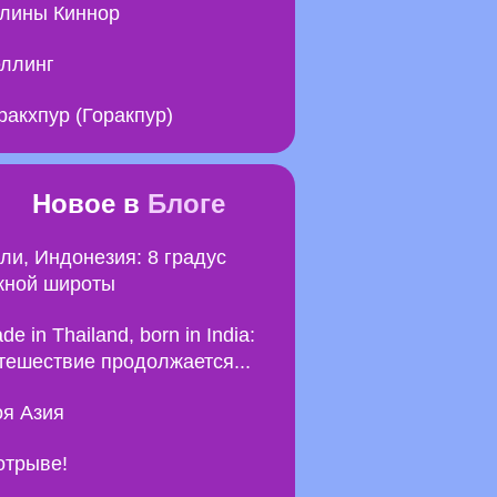
лины Киннор
ллинг
ракхпур (Горакпур)
Новое в
Блоге
ли, Индонезия: 8 градус
ной широты
de in Thailand, born in India:
тешествие продолжается...
я Азия
отрыве!