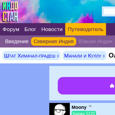
Форум
Блог
Новости
Путеводитель
Введение
Северная Индия
Южная Индия
О
Штат Химачал-прадеш ›
Манали и Куллу ›

м
Moony
Карма 5220