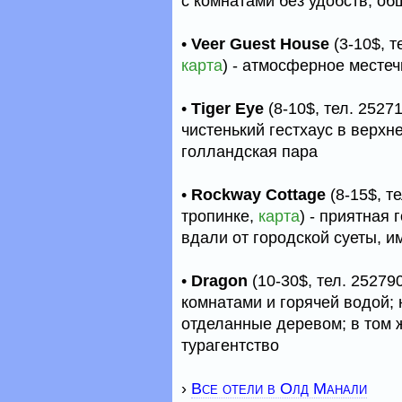
с комнатами без удобств, о
•
Veer Guest House
(3-10$, т
карта
) - атмосферное местеч
•
Tiger Eye
(8-10$, тел. 2527
чистенький гестхаус в верхн
голландская пара
•
Rockway Cottage
(8-15$, т
тропинке,
карта
) - приятная
вдали от городской суеты, и
•
Dragon
(10-30$, тел. 25279
комнатами и горячей водой; 
отделанные деревом; в том 
турагентство
›
Все отели в Олд Манали