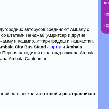
до
Пе
Го
дугородних автобусов соединяют Амбалу с
е со штатами Пенджаб (Амритсар и другие
жамму и Кашмир, Уттар-Прадеш и Раджастан.
Ambala City Bus Stand
‹карта›
и
Ambala
а
Первая находится около ж/д вокзала Ambala
кзала Ambala Cantonment.
анций есть несколько
отелей
и
ресторанчиков