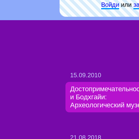
Войди
или
з
15.09.2010
Достопримечательно
и Бодхгайи:
Археологический муз
21.08.2018