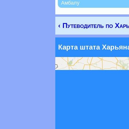
Амбалу
‹ Путеводитель по Хар
Карта штата Харьян