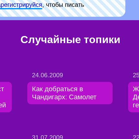
арeгиcтpируйся
, чтобы писать
Случайные топики
24.06.2009
25
ст
Как добраться в
Ж
Чандигарх: Самолет
Д
ей
г
31.07.2009
22