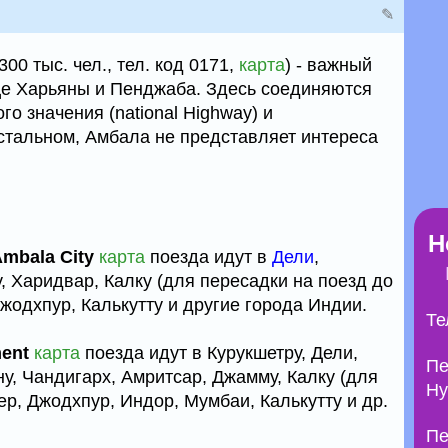
✎
00 тыс. чел., тел. код 0171,
карта
) - важный
це Харьяны и Пенджаба. Здесь соединяются
го значения (national Highway) и
стальном, Амбала не представляет интереса
Н
mbala City
карта
поезда идут в
Дели
,
, Харидвар, Калку (для пересадки на поезд до
жодхпур, Калькутту и другие города Индии.
Те
ent
карта
поезда идут в Курукшетру, Дели,
Пе
у, Чандигарх, Амритсар, Джамму, Калку (для
Ну
р, Джодхпур, Индор, Мумбаи, Калькутту и др.
Пе