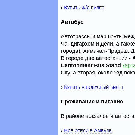
›
Купить ж/д билет
Автобус
Автотрассы и маршруты меж
Чандигархом и Дели, а такж
города), Химачал-Прадеш, Д
В городе две автостанции -
Cantonment Bus Stand
карт
City, а вторая, около ж/д во
›
Купить автобусный билет
Проживание и питание
В районе вокзалов и автост
›
Все отели в Амбале