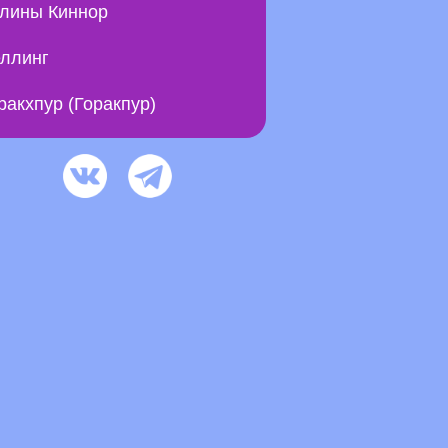
лины Киннор
ллинг
ракхпур (Горакпур)