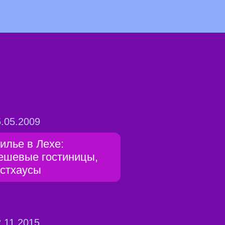
.05.2009
илье в Лехе:
ешевые гостиницы,
естхаусы
.11.2015