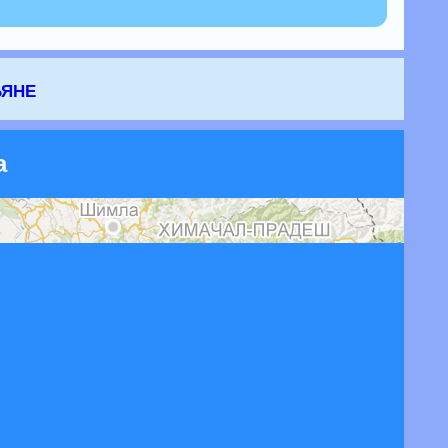
ьяне
а