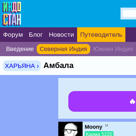
Форум
Блог
Новости
Путеводитель
Введение
Северная Индия
Южная Индия
Амбала
ХАРЬЯНА ›

м
Moony
Карма 5220