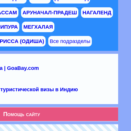
АССАМ
АРУНАЧАЛ-ПРАДЕШ
НАГАЛЕНД
РИПУРА
МЕГХАЛАЯ
РИССА (ОДИША)
Все подразделы
а | GoaBay.com
туристической визы в Индию
Помощь сайту