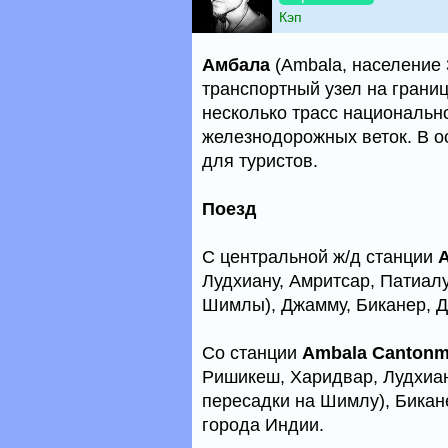
Кэп
Амбала
(Ambala, население 3
транспортный узел на грани
несколько трасс национально
железнодорожных веток. В о
для туристов.
Поезд
С центральной ж/д станции
A
Лудхиану, Амритсар, Патиалу
Шимлы), Джамму, Биканер, Д
Со станции
Ambala Cantonm
Ришикеш, Харидвар, Лудхиан
пересадки на Шимлу), Бикане
города Индии.