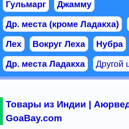
Гульмарг
Джамму
Др. места (кроме Ладакха)
Лех
Вокруг Леха
Нубра
Др. места Ладакха
Другой 
Товары из Индии | Аюрвед
GoaBay.com