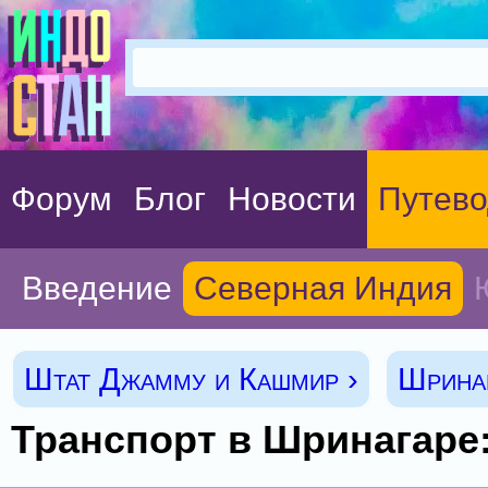
Форум
Блог
Новости
Путево
Введение
Северная Индия
Штат Джамму и Кашмир ›
Шринаг
Транспорт в Шринагаре: