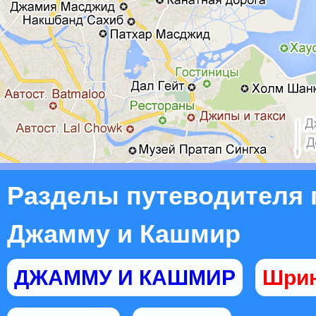
Разделы путеводителя 
Джамму и Кашмир
ДЖАММУ И КАШМИР
Шрин