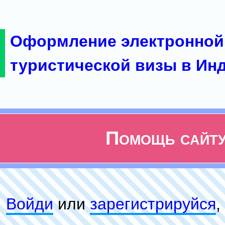
Оформление электронной
туристической визы в Ин
Помощь сайт
Войди
или
зарeгиcтpируйся
,