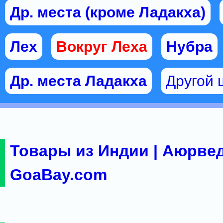
Др. места (кроме Ладакха)
Лех
Вокруг Леха
Нубра
Др. места Ладакха
Другой 
Товары из Индии | Аюрвед
GoaBay.com