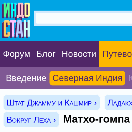
Форум
Блог
Новости
Путево
Введение
Северная Индия
Штат Джамму и Кашмир ›
Ладакх
Матхо-гомпа
Вокруг Леха ›