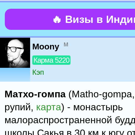
🔥 Визы в Инд
м
Moony
Карма 5220
Кэп
Матхо-гомпа
(Matho-gompa,
рупий,
карта
) - монастырь
малораспространенной будд
школы Сакья в 30 км к югу о