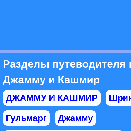
Разделы путеводителя 
Джамму и Кашмир
ДЖАММУ И КАШМИР
Шрин
Гульмарг
Джамму