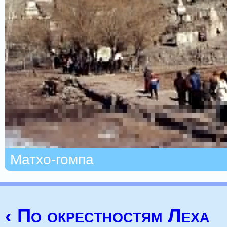
Матхо-гомпа
‹ По окрестностям Леха