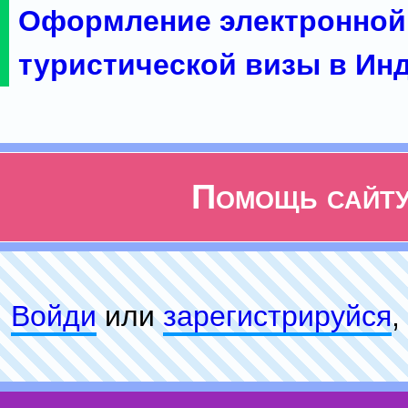
Оформление электронной
туристической визы в Ин
Помощь сайт
Войди
или
зарeгиcтpируйся
,