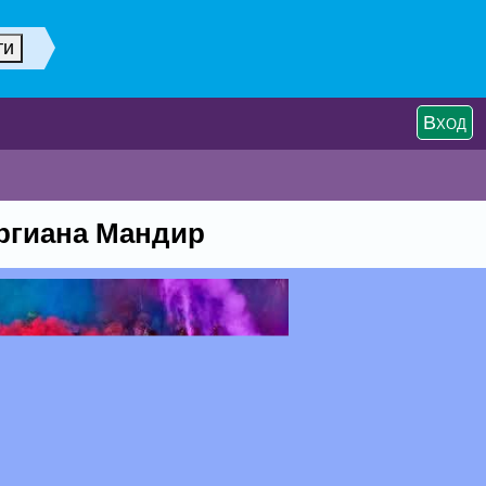
Вход
ргиана Мандир