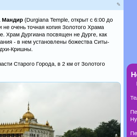
✎
а Мандир
(Durgiana Temple, открыт с 6:00 до
и не очень точная копия Золотого Храма
ке. Храм Дургиана посвящен не Дурге, как
ания - в нем установлены божества Ситы-
дхи-Кришны.
асти Старого Города, в 2 км от Золотого
Н
Те
Пе
Ну
Пе