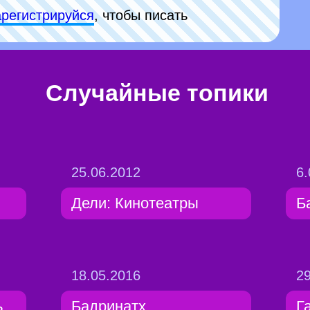
арeгиcтpируйся
, чтобы писать
Случайные топики
25.06.2012
6.
Дели: Кинотеатры
Б
18.05.2016
29
ь
Бадринатх
Г