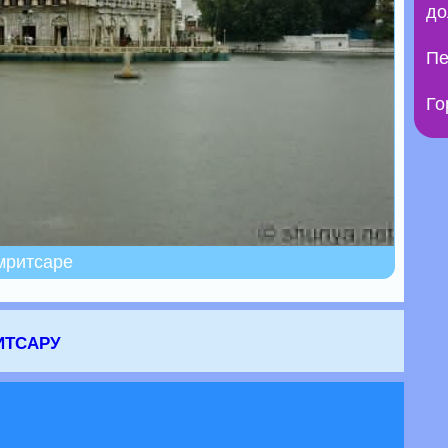
до
Пе
Го
мритсаре
итсару