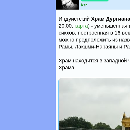
Кэп
Индуистский
Храм Дургиан
20:00,
карта
) - уменьшенная 
сикхов, построенная в 16 ве
можно предположить из назв
Рамы, Лакшми-Нараяны и Ра
Храм находится в западной ч
Храма.