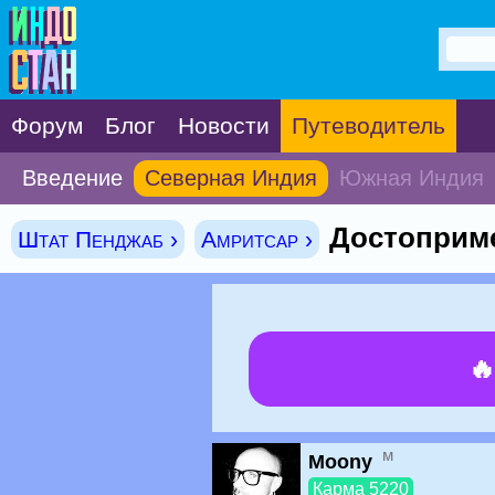
Форум
Блог
Новости
Путеводитель
Введение
Северная Индия
Южная Индия
Достоприме
Штат Пенджаб ›
Амритсар ›

м
Moony
Карма 5220