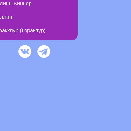
лины Киннор
ллинг
ракхпур (Горакпур)