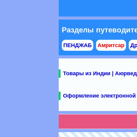
Разделы путеводит
ПЕНДЖАБ
Амритсар
Др
Товары из Индии | Аюрвед
Оформление электронной 