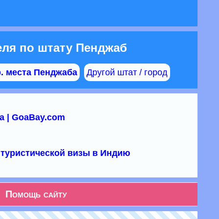
еля по штату Пенджаб
. места Пенджаба
Другой штат / город
а | GoaBay.com
туристической визы в Индию
Помощь сайту