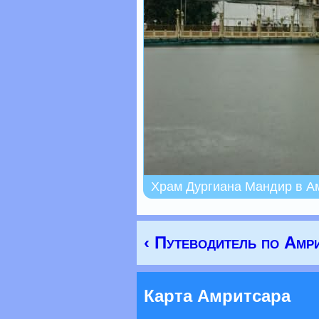
Храм Дургиана Мандир в А
‹ Путеводитель по Амр
Карта Амритсара