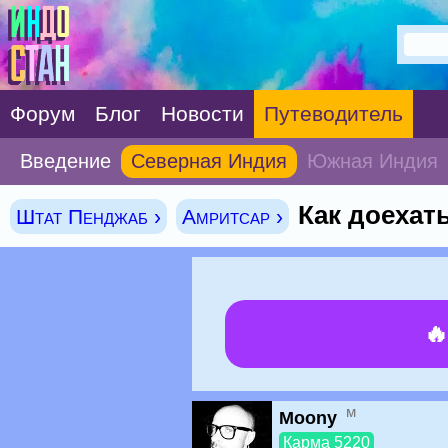
Форум
Блог
Новости
Путеводитель
Введение
Северная Индия
Южная Индия
Как доехат
Штат Пенджаб ›
Амритсар ›

м
Moony
Карма 5220