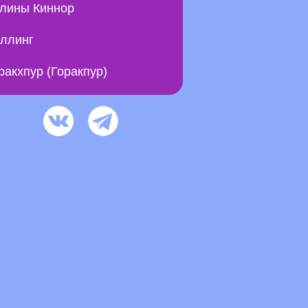
лины Киннор
ллинг
ракхпур (Горакпур)