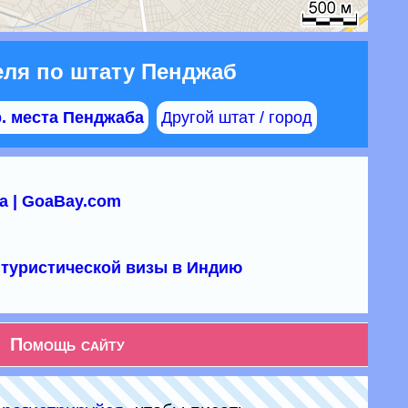
еля по штату Пенджаб
. места Пенджаба
Другой штат / город
а | GoaBay.com
туристической визы в Индию
Помощь сайту