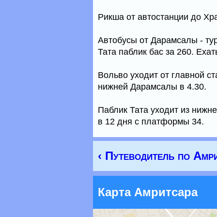
Рикша от автостанции до Хр
Автобусы от Дарамсалы - ту
Тата паблик бас за 260. Ехат
Вольво уходит от главной ст
нижней Дарамсалы в 4.30.
Паблик Тата уходит из нижн
в 12 дня с платформы 34.
‹ Путеводитель по Амр
Карта Амритсара