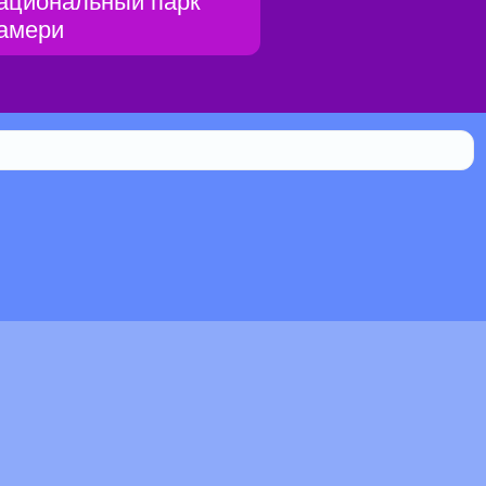
ациональный парк
амери
Библиотека
0.057% мистической силы