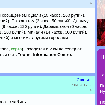
✎
сообщением с Дели (10 часов, 200 рупий),
упий), Патханктом (3 часа, 50 рупий), Джамму
и (6 часов, 130 рупий), Дарамшалой (6 часов,
, 200 рупий), Манали (14 часов, 300 рупий),
упий) и многими другими городами.
Stand,
карта
) находится в 2 км на север от
нции есть
Tourist Information Centre.
Н
Те
Ответить
17.04.2017
Пе
✎
Ну
ожно забыть.
Пе