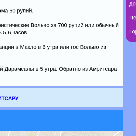
до
ама 50 рупий.
Пе
ристические Вольво за 700 рупий или обычный
Го
ь 5-6 часов.
анции в Макло в 6 утра или гос Вольво из
ей Дарамсалы в 5 утра. Обратно из Амритсара
итсару