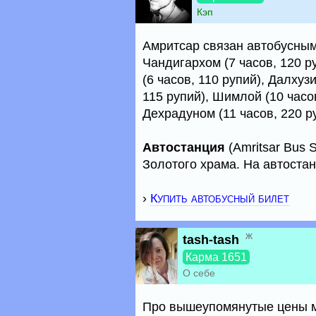
Кэп
Амритсар связан автобусным 
Чандигархом (7 часов, 120 р
(6 часов, 110 рупий), Далхуз
115 рупий), Шимлой (10 часов
Дехрадуном (11 часов, 220 р
Автостанция
(Amritsar Bus 
Золотого храма. На автоста
›
Купить автобусный билет
ж
tash-tash
Карма 1651
О себе
Про вышеупомянутые цены м