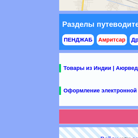
Разделы путеводит
ПЕНДЖАБ
Амритсар
Др
Товары из Индии | Аюрвед
Оформление электронной 