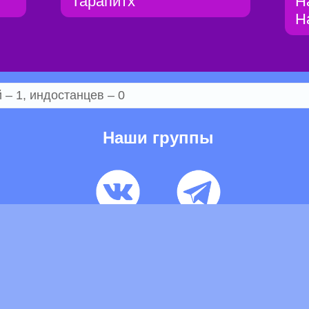
Тарапитх
Н
Н
– 1, индостанцев – 0
Наши группы
ьзовательское соглашение
Pеклaма
Контакты