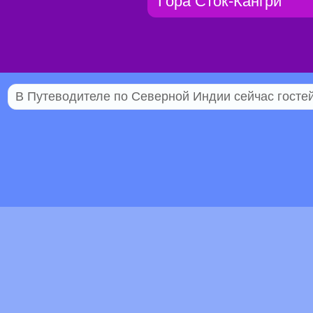
Гора Сток-Кангри
В Путеводителе по Северной Индии сейчас гостей 
© 2005–2026 Индостан.гуру
18+
Пол