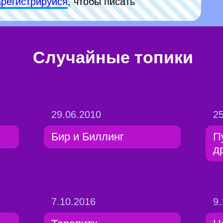
арeгиcтpируйся
, чтобы писать
Случайные топики
29.06.2010
25
Бир и Биллинг
П
д
7.10.2016
9.