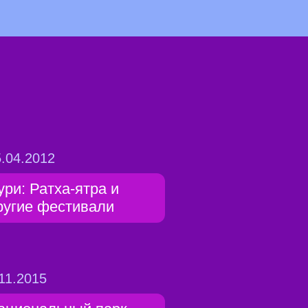
.04.2012
ури: Ратха-ятра и
ругие фестивали
11.2015