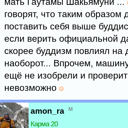
мать Гаутамы Шакьямуни ...
говорят, что таким образом 
поставить себя выше буддис
если верить официальной д
скорее буддизм повлиял на 
наоборот... Впрочем, машин
ещё не изобрели и проверит
невозможно
м
amon_ra
Карма 20