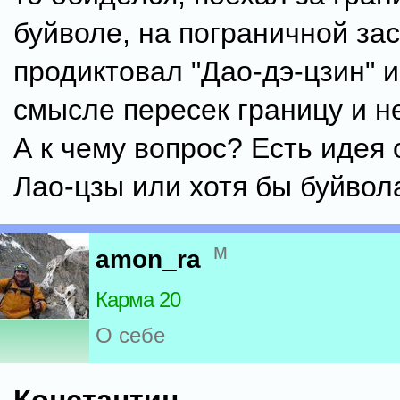
буйволе, на пограничной за
продиктовал "Дао-дэ-цзин" и 
смысле пересек границу и н
А к чему вопрос? Есть идея 
Лао-цзы или хотя бы буйвол
м
amon_ra
Карма 20
О себе