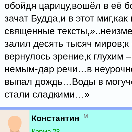
обойдя царицу,вошёл в её б
зачат Будда,и в этот миг,как
священные тексты,»..неизм
залил десять тысяч миров;к
вернулось зрение,к глухим –
немым-дар речи…в неурочн
выпал дождь…Воды в могуч
стали сладкими…»
м
Константин
Карма 23