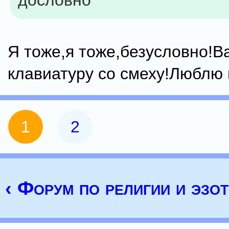
дословно
Я тоже,я тоже,безусловно!В
клавиатуру со смеху!Люблю 
1
2
‹ Форум по религии и эзо