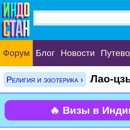
Форум
Блог
Новости
Путево
Лао-цз
Религия и эзотерика ›
🔥 Визы в Инд