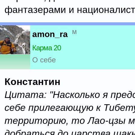
фантазерами и националист
м
amon_ra
Карма 20
О себе
Константин
Цитата: "Насколько я пре
себе прилегающую к Тибет
территорию, то Лао-цзы м
добраться до царства шак