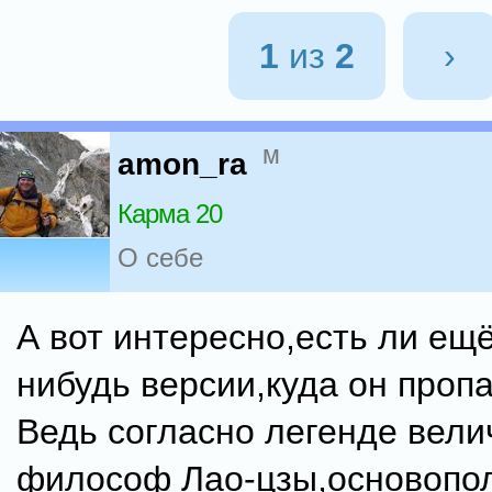
1
из
2
›
м
amon_ra
Карма 20
О себе
А вот интересно,есть ли ещё
нибудь версии,куда он проп
Ведь согласно легенде вел
философ Лао-цзы,основопо