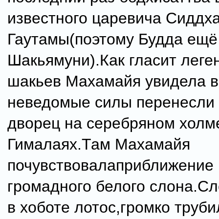
известного царевича Сиддх
Гаутамы(поэтому Будда ещё
Шакьямуни).Как гласит леге
шакьев Махамайя увидела в
неведомые силы перенесли 
дворец на серебряном холме
Гималаях.Там Махамайя
почувствовалаприближение 
громадного белого слона.С
в хоботе лотос,громко труби