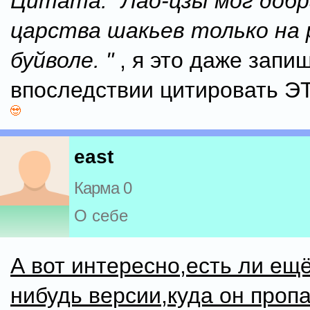
Цитата: "Лао-цзы мог доб
царства шакьев только на
буйволе. "
, я это даже запи
впоследствии цитировать Э
east
Карма 0
О себе
А вот интересно,есть ли ещё
нибудь версии,куда он проп