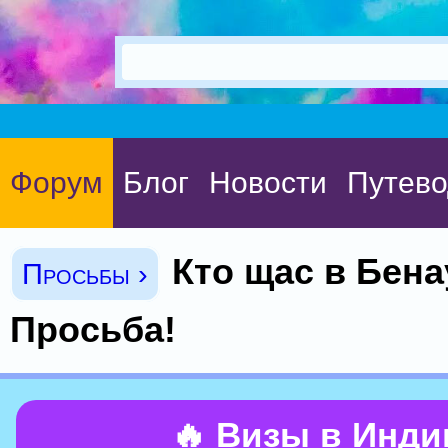
Форум
Блог
Новости
Путево
Кто щас в Бен
Просьбы ›
Просьба!
🔥 Визы в Инд