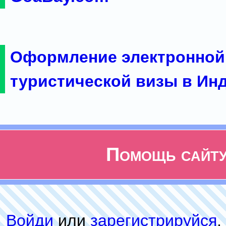
Оформление электронной
туристической визы в Ин
Помощь сайт
Войди
или
зарeгиcтpируйся
,