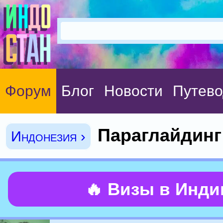
Форум
Блог
Новости
Путево
Параглайдинг
Индонезия ›
🔥 Визы в Инд