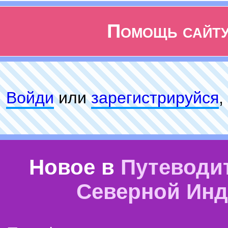
Помощь сайт
Войди
или
зарeгиcтpируйся
,
Новое в
Путеводи
Северной Ин