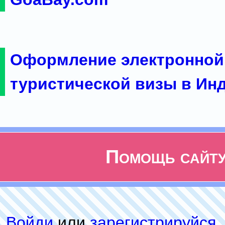
Оформление электронной
туристической визы в Ин
Помощь сайт
Войди
или
зарeгиcтpируйся
,