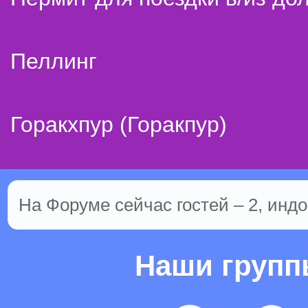
Пеллинг
Горакхпур (Горакпур)
На Форуме сейчас гостей – 2, индо
Наши груп