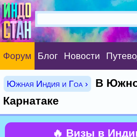
Форум
Блог
Новости
Путево
В Южн
Южная Индия и Гоа ›
Карнатаке
🔥 Визы в Инд