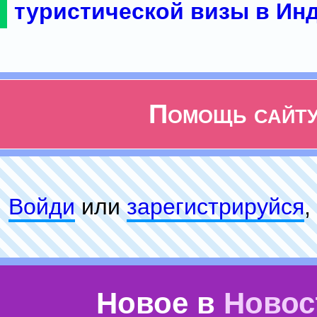
туристической визы в Ин
Помощь сайт
Войди
или
зарeгиcтpируйся
,
Новое в
Новос