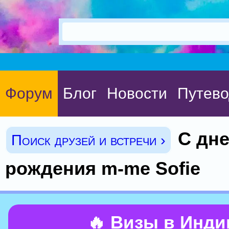
Форум
Блог
Новости
Путево
С дн
Поиск друзей и встречи ›
рождения m-me Sofie
🔥 Визы в Инд