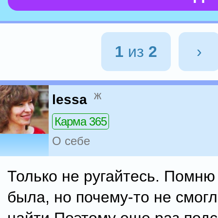
1
из
2
›
ж
lessa
Карма 365
О себе
Только не ругайтесь. Помню
была, но почему-то не смог