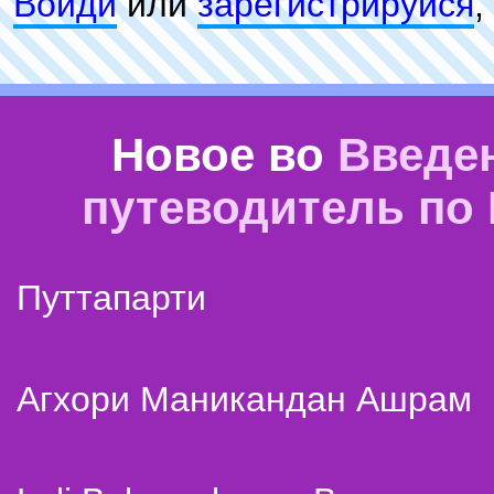
Войди
или
зарeгиcтpируйся
,
Новое во
Введе
путеводитель по
Путтапарти
Агхори Маникандан Ашрам