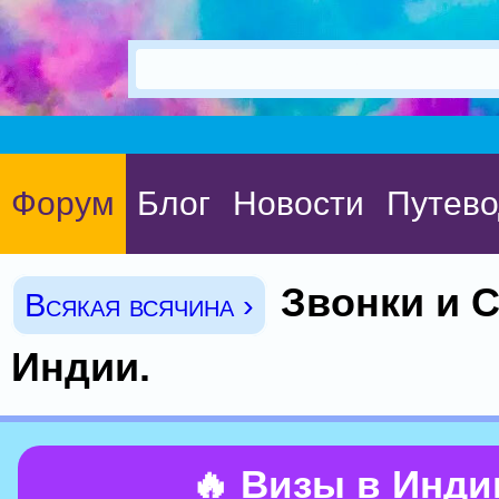
Форум
Блог
Новости
Путево
Звонки и 
Всякая всячина ›
Индии.
🔥 Визы в Инд