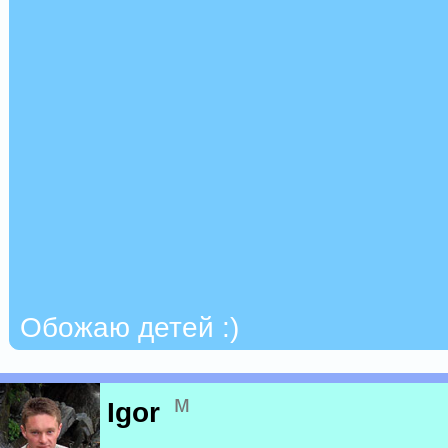
Обожаю детей :)
м
Igor