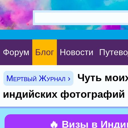
Форум
Блог
Новости
Путево
Чуть мои
Мертвый Журнал ›
индийских фотографий 
🔥 Визы в Инд