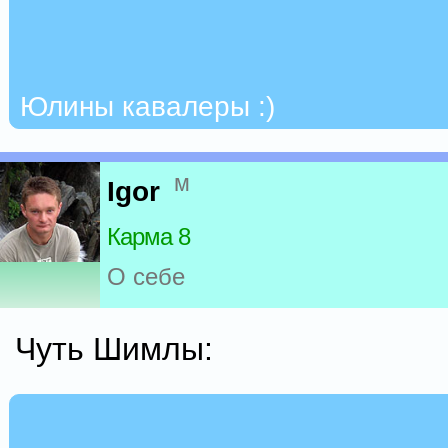
Юлины кавалеры :)
м
Igor
Карма 8
О себе
Чуть Шимлы: