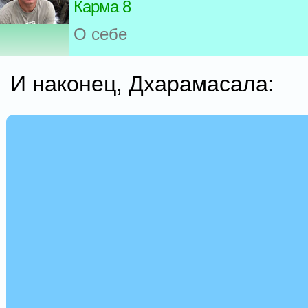
Карма 8
О себе
И наконец, Дхарамасала: