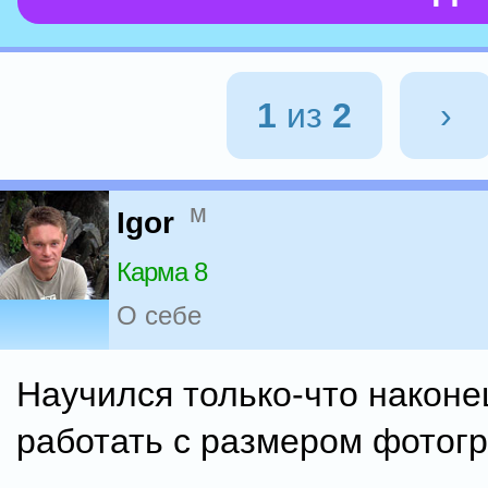
1
из
2
›
м
Igor
Карма 8
О себе
Научился только-что наконе
работать с размером фотог