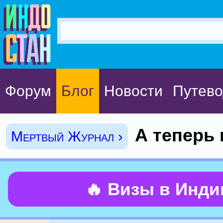
Форум
Блог
Новости
Путево
А теперь 
Мертвый Журнал ›
🔥 Визы в Инд