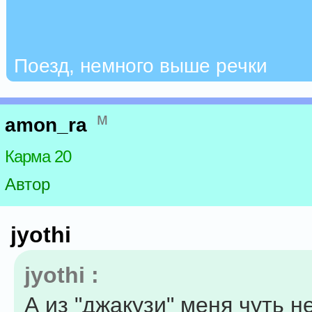
Поезд, немного выше речки
м
amon_ra
Карма 20
Автор
jyothi
jyothi :
А из "джакузи" меня чуть н