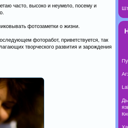
Летаю часто, высоко и неумело, посему и
Шт
о.
ликовывать фотозаметки о жизни.
последующем фоторабот, приветствуется, так
олагающих творческого развития и зарождения
Пу
Аг
La
Ды
яз
Кн
Ха