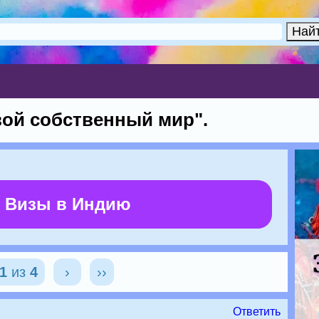
вой собственный мир".
 Визы в Индию
1
из
4
›
››
Ответить