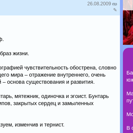
26.08.2009
✎
ф.
браз жизни.
тографией чувствительность обострена, словно
Ба
его мира – отражение внутреннего, очень
юж
й – основа существования и развития.
Ma
тарь, мятежник, одиночка и эгоист. Бунтарь
пу
ипов, закрытых сердец и замыленных
Мо
уем, изменчив и тернист.
В 