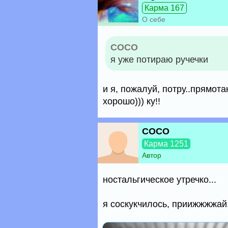
Карма 167
О себе
COCO
я уже потираю ручечки
и я, пожалуй, потру..прямот
хорошо))) ку!!
COCO
Карма 1251
Автор
ностальгическое утречко...
я соскукчилось, приижжжжай.