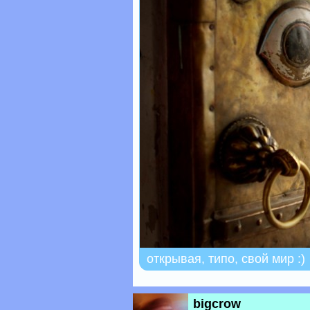
открывая, типо, свой мир :)
bigcrow