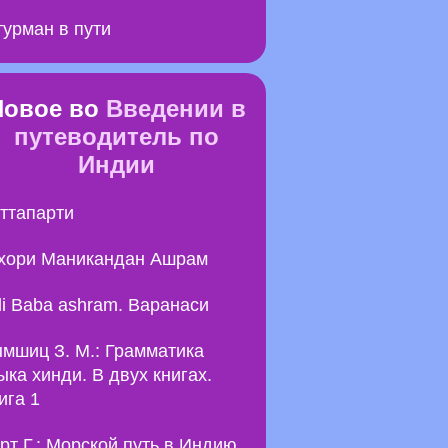
урман в пути
Новое во
Введении в
путеводитель по
Индии
ттапарти
хори Маникандан Ашрам
li Baba ashram. Варанаси
мшиц З. М.: Грамматика
ыка хинди. В двух книгах.
ига 1
рт Г.: Морской путь в Индию