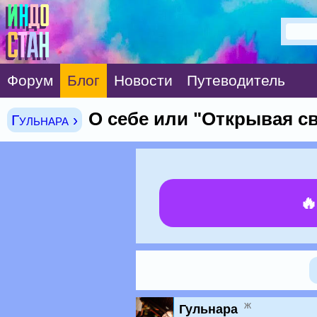
Форум
Блог
Новости
Путеводитель
О себе или "Открывая с
Гульнара ›

ж
Гульнара