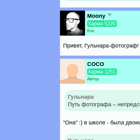
м
Moony
Карма 5220
Кэп
Привет, Гульнара-фотограф
COCO
Карма 1251
Автор
Гульнара
Путь фотографа – непредск
"Она" :) в школе - была дво