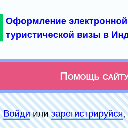
Оформление электронной
туристической визы в Ин
Помощь сайт
Войди
или
зарeгиcтpируйся
,