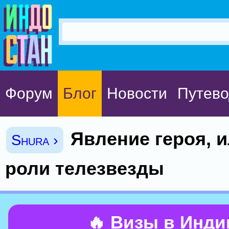
Форум
Блог
Новости
Путево
Явление героя, и
Shura ›
роли телезвезды
🔥 Визы в Инд