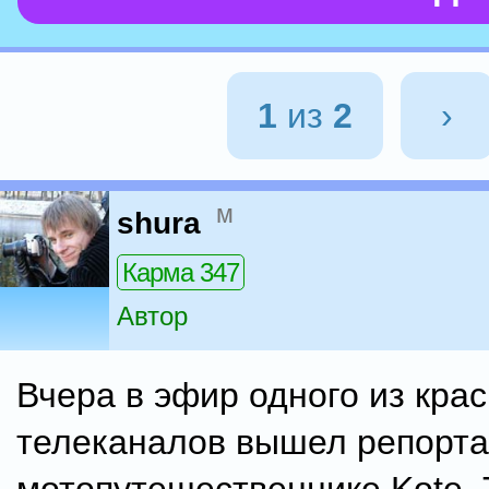
1
из
2
›
м
shura
Карма 347
Автор
Вчера в эфир одного из кра
телеканалов вышел репорт