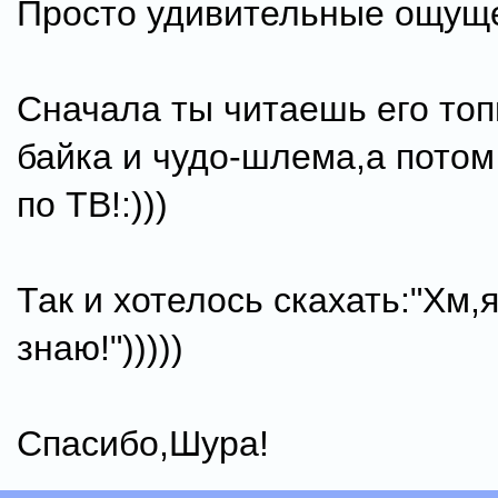
Просто удивительные ощущ
Сначала ты читаешь его топ
байка и чудо-шлема,а пото
по ТВ!:)))
Так и хотелось скахать:"Хм,я
знаю!")))))
Спасибо,Шура!