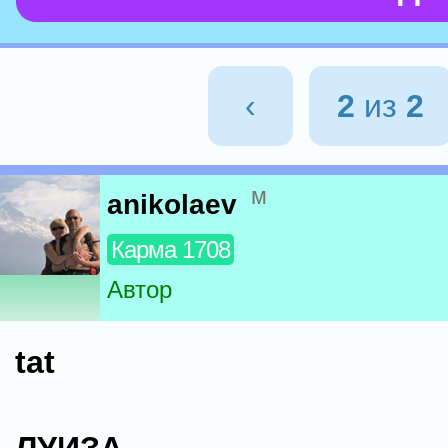
‹
2
из
2
м
anikolaev
Карма 1708
Автор
tat