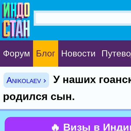
Форум
Блог
Новости
Путево
У наших гоанс
Anikolaev ›
родился сын.
🔥 Визы в Инд