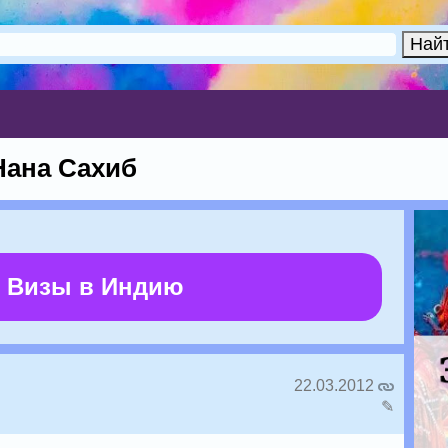
Нана Сахиб
 Визы в Индию
22.03.2012
✎