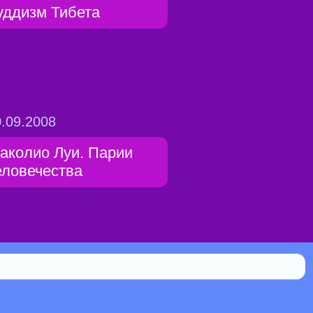
уддизм Тибета
.09.2008
аколио Луи. Парии
еловечества