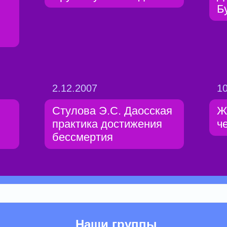
Б
2.12.2007
10
Стулова Э.С. Даосская
Ж
практика достижения
ч
бессмертия
Наши группы