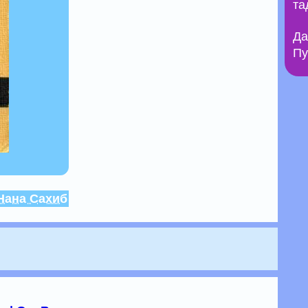
та
Да
Пу
Нана Сахиб