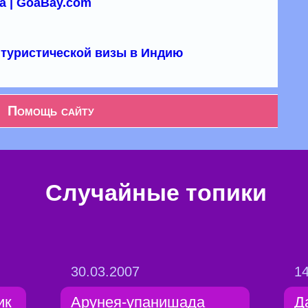
а | GoaBay.com
туристической визы в Индию
Помощь сайту
Случайные топики
30.03.2007
14
ик
Арунея-упанишада
Д