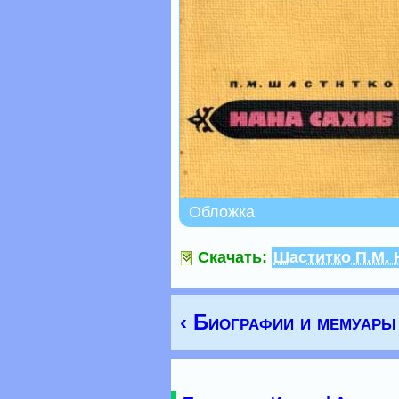
Обложка
Скачать:
Шаститко П.М. 
‹ Биографии и мемуары