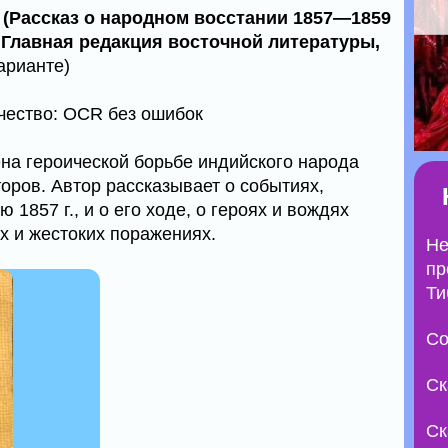
 (Рассказ о народном восстании 1857—1859
", Главная редакция восточной литературы,
арианте)
т книги: PDF, RTF ׀ Качество: OCR без ошибок
на героической борьбе индийского народа
оров. Автор рассказывает о событиях,
1857 г., и о его ходе, о героях и вождях
х и жестоких поражениях.
Не
пр
Ти
Со
Ск
Ск