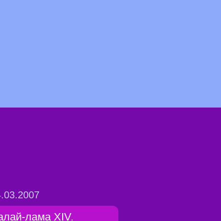
.03.2007
алай-лама XIV.