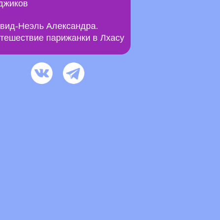
джиков
вид-Неэль Александра.
тешествие парижанки в Лхасу