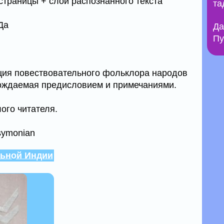
страницы + слой распознанного текста
та
Да
Да
Пу
ция повествовательного фольклора народов
ождаемая предисловием и примечаниями.
ого читателя.
symonian
льной Индии