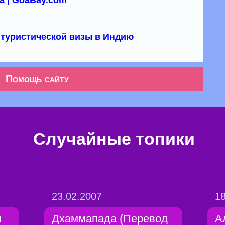
а | GoaBay.com
туристической визы в Индию
Помощь сайту
Случайные топики
23.02.2007
18
и
Дхаммапада (Перевод
А