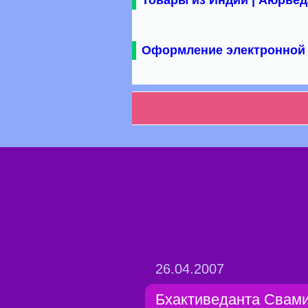
Товары из Индии | Аюрвед
Оформление электронной 
26.04.2007
Бхактиведанта Свам