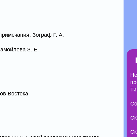
и
римечания: Зограф Г. А.
Самойлова З. Е.
Не
пр
Ти
ов Востока
Со
Ск
Ск