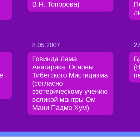
В.Н. Топорова)
П
л
8.05.2007
27
Говинда Лама
Б
Анагарика. Основы
(
е
Тибетского Мистицизма
п
(согласно
эзотерическому учению
великой мантры Ом
Мани Падме Хум)