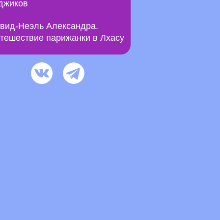
джиков
вид-Неэль Александра.
тешествие парижанки в Лхасу