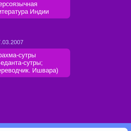
ерсоязычная
итература Индии
.03.2007
рахма-сутры
Веданта-сутры;
ереводчик. Ишвара)