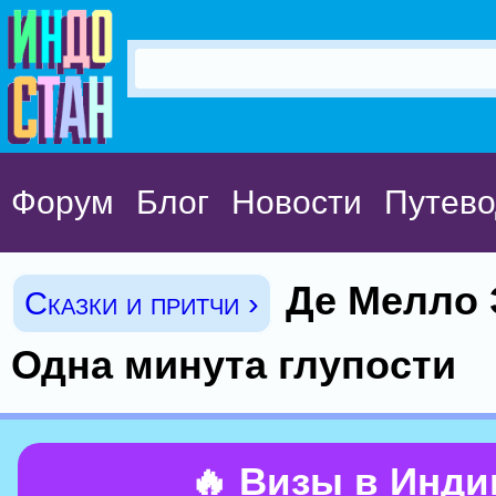
Форум
Блог
Новости
Путево
Де Мелло 
Сказки и притчи ›
Одна минута глупости
🔥 Визы в Инд