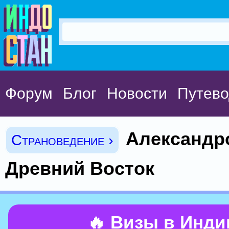
Форум
Блог
Новости
Путево
Александро
Страноведение ›
Древний Восток
🔥 Визы в Инд