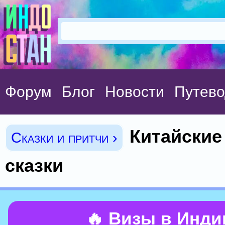
Форум
Блог
Новости
Путево
Китайские
Сказки и притчи ›
сказки
🔥 Визы в Инд