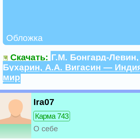
Обложка
Скачать:
Г.М. Бонгард-Левин,
Бухарин, А.А. Вигасин — Инди
мир
Ira07
Карма 743
О себе