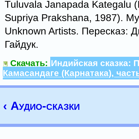
Tuluvala Janapada Kategalu 
Supriya Prakshana, 1987). М
Unknown Artists. Пересказ: 
Гайдук.
Скачать:
Индийская сказка: 
Кaмаcандaге (Карнатака), част
‹ Аудио-сказки