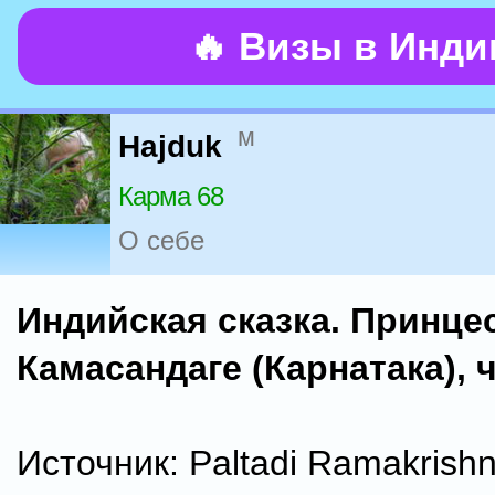
🔥 Визы в Инд
м
Hajduk
Карма 68
О себе
Индийская сказка. Принце
Кaмаcандaге (Карнатака), 
Источник: Paltadi Ramakrishn