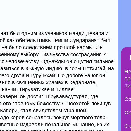
нат был одним из учеников Нанди Девара и
ной как обитель Шивы. Риши Сундаранат был
е не было следствием прошлой кармы. Он
енному выбору - из чувства сострадания к
ия человечеству. Однажды он ощутил сильное
авиться в Южную Индию, в горы Потхигай, на
Не
его друга и Гуру-Бхай. По дороге на юг он
пр
ния в священных храмах в Кедарнате,
Ти
 Канчи, Тируватикае и Тиллае.
авери, он достиг Тирувавадутурая, где
Со
 его главному божеству. С неохотой покинув
и Кавери, стал свидетелем странной,
Ск
до коров собралось вокруг мёртвого тела
ивотные издавали печальное мычание, из их
Ск