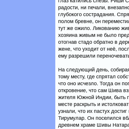
глаз катились слёзы. Риши 
радости, ни печали, внезапн
глубокого сострадания. Спря
полом бревне, он переместил
тут же ожило. Ликованию жив
хозяина живым не было пред
отогнав стадо обратно в дер
жене, что уходит от неё, по
ему разрешили переночевать
На следующий день, собирая
тому месту, где спрятал собс
что оно исчезло. Тогда он п
откровение, что сам Шива вз
жителя Южной Индии, быть 
месте раскрыть и истолковат
узнали, что их пастух достиг
Тирумулар. Он поселился вб
древнем храме Шивы Натара