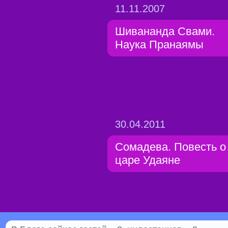
11.11.2007
Шивананда Свами.
Наука Пранаямы
30.04.2011
Сомадева. Повесть о
царе Удаяне