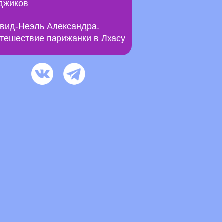
джиков
вид-Неэль Александра.
тешествие парижанки в Лхасу