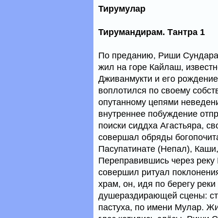
Тирумулар
Тирумандирам. Тантра 1
По преданию, Риши Сундара
жил на горе Кайлаш, извест
Дживанмукти и его рождени
воплотился по своему собств
опутанному цепями неведен
внутреннее побуждение отпр
поиски сиддха Агастьяра, сво
совершал обряды богопочита
Пасупатинате (Непал), Каши,
Переправившись через реку К
совершил ритуал покло­нения
храм, он, идя по берегу рек
душераздирающей сцены: ста
пастуха, по имени Мулар. Ж