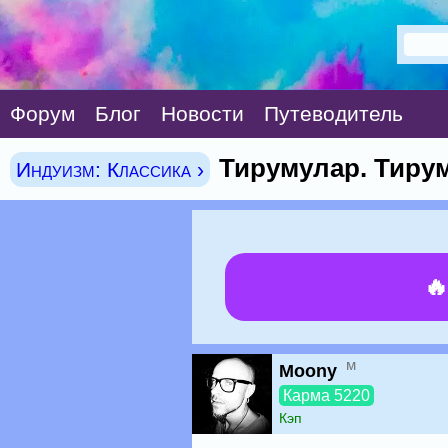
Форум
Блог
Новости
Путеводитель
Тирумулар. Тирум
Индуизм: Классика ›

м
Moony
Карма 5220
Кэп