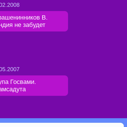
02.2008
рашенинников В.
ндия не забудет
05.2007
упа Госвами.
амсадута