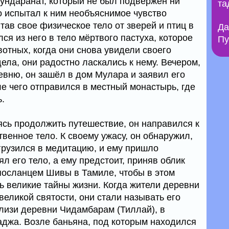
Сундаранат, который не был подвержен ни
та
о испытал к ним необъяснимое чувство
тав свое физическое тело от зверей и птиц в
Да
ся из него в тело мёртвого пастуха, которое
Пу
отных, когда они снова увидели своего
ела, они радостно ласкались к нему. Вечером,
евню, он зашёл в дом Мулара и заявил его
сле чего отправился в местный монастырь, где
.
сь продолжить путешествие, он направился к
твенное тело. К своему ужасу, он обнаружил,
огрузился в медитацию, и ему пришло
ял его тело, а ему предстоит, приняв облик
посланцем Шивы в Тамиле, чтобы в этом
ь великие тайны жизни. Когда жители деревни
 великой святости, они стали называть его
лизи деревни Чидамбарам (Тиллай), в
джа. Возле баньяна, под которым находился