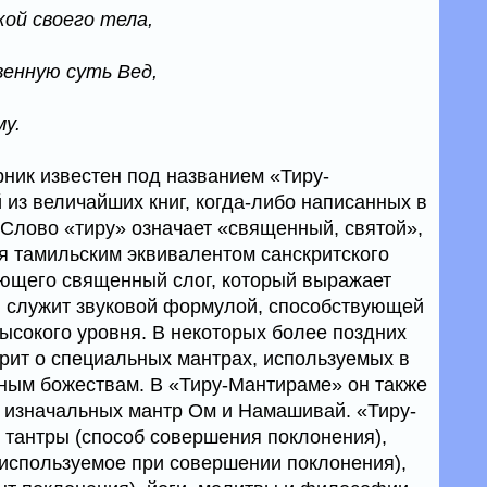
ой своего тела,
енную суть Вед,
у.
рник известен под названием «Тиру-
 из величайших книг, когда-либо написанных в
.Слово «тиру» означает «священный, святой»,
я тамильским эквивалентом санскритского
ющего свя­щенный слог, который выражает
 служит звуковой формулой, способствующей
ысокого уровня. В некоторых более поздних
орит о специальных мантрах, используемых в
ьным божествам. В «Тиру-Мантираме» он также
е изначальных мантр Ом и Намашивай. «Тиру-
тантры (способ совершения покло­нения),
 используемое при совершении поклонения),