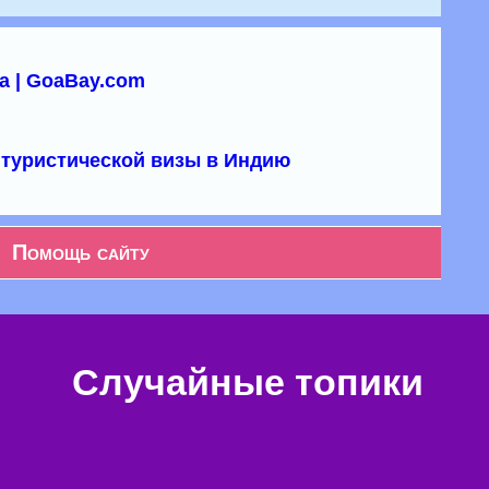
а | GoaBay.com
туристической визы в Индию
Помощь сайту
Случайные топики