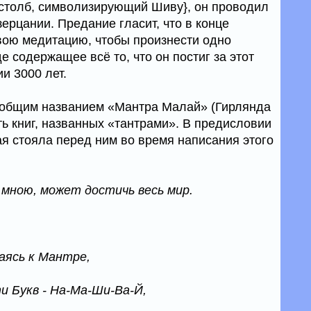
столб, символизирующий Шиву}, он проводил
зерцании. Предание гласит, что в конце
вою медитацию, чтобы произнести одно
е содержащее всё то, что он постиг за этот
и 3000 лет.
д общим названием «Мантра Малай» (Гирлянда
ь книг, названных «тантрами». В предисловии
рая стояла перед ним во время написания этого
мною, может достичь весь мир.
аясь к Мантре,
и Букв - На-Ма-Ши-Ва-Й,