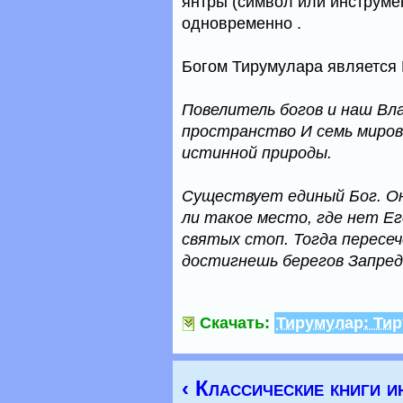
янтры (символ или инструме
одновременно .
Богом Тирумулара является
Повелитель богов и наш Вл
пространство И семь миров
истинной природы.
Существует единый Бог. Он
ли такое место, где нет Е
святых стоп. Тогда перес
достигнешь берегов Запред
Скачать:
Тирумулар: Тир
‹ Классические книги и