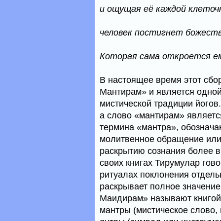
и ощущая её каждой клеточк
человек постигнет божеств
Которая сама откроется ем
В настоящее время этот сбо
Мантирам» и является одной
мистической традиции йогов
а слово «мантирам» являетс
термина «мантра», обознача
молитвенное обращение или
раскрытию сознания более в
своих книгах Тирумулар гов
ритуалах поклоне­ния отдел
раскры­вает полное значени
Маидирам» называют книгой 
мантры (мистическое слово,