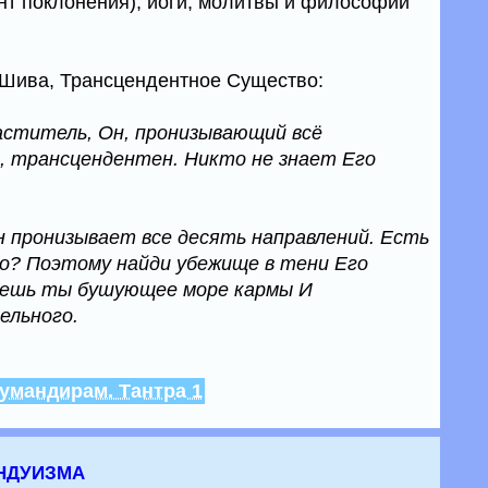
нт поклонения), йоги, молитвы и философии
 Шива, Трансцендентное Существо:
аститель, Он, пронизывающий всё
, трансцендентен. Никто не знает Его
 пронизывает все десять направлений. Есть
го? Поэтому найди убежище в тени Его
ечешь ты бушующее море кармы И
ельного.
умандирам. Тантра 1
ндуизма