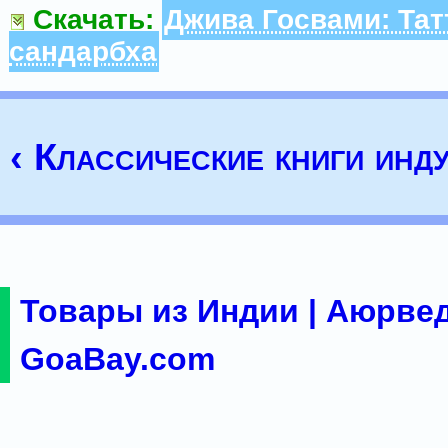
Скачать:
Джива Госвами: Тат
сандарбха
‹ Классические книги инд
Товары из Индии | Аюрвед
GoaBay.com