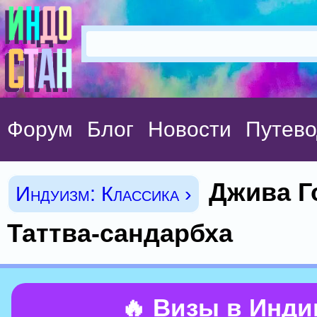
Форум
Блог
Новости
Путево
Джива Г
Индуизм: Классика ›
Таттва-сандарбха
🔥 Визы в Инд