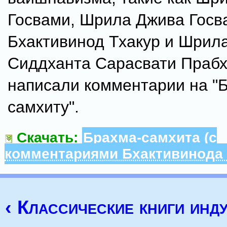
Госвами, Шрила Джива Госв
Бхактивинод Тхакур и Шрил
Сиддханта Сарасвати Праб
написали комментарии на "
самхиту".
Скачать:
Брахма-самхита (с
комментариями Бхактивинода 
‹ Классические книги инд