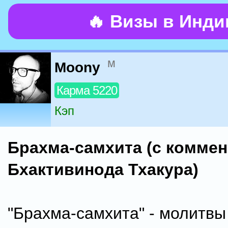
🔥 Визы в Инд
м
Moony
Карма 5220
Кэп
Брахма-самхита (с комме
Бхактивинода Тхакура)
"Брахма-самхита" - молитвы