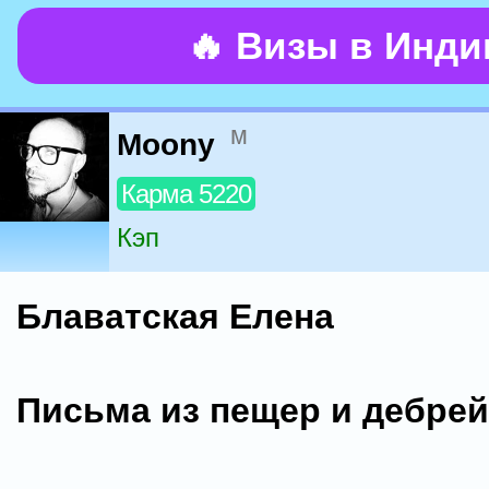
🔥 Визы в Инд
м
Moony
Карма 5220
Кэп
Блаватская Елена
Письма из пещер и дебрей