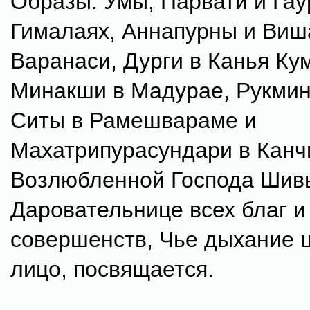
Образы: Умы, Парвати и Гау
Гималаях, Аннапурны и Виш
Варанаси, Дурги в Канья Ку
Минакши в Мадурае, Рукмин
Ситы в Рамешвараме и
Махатрипурасундари в Канч
Возлюбленной Господа Шив
Даровательнице всех благ и
совершенств, Чье дыхание 
лицо, посвящается.