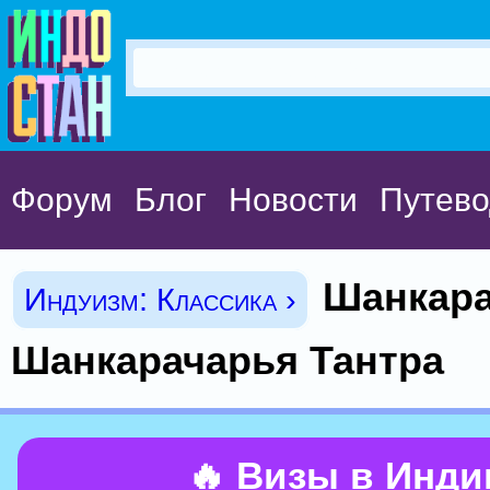
Форум
Блог
Новости
Путево
Шанкара
Индуизм: Классика ›
Шанкарачарья Тантра
🔥 Визы в Инд