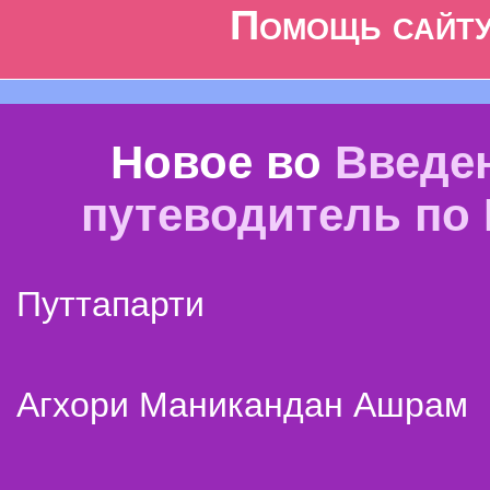
Помощь сайт
Новое во
Введе
путеводитель по
Путтапарти
Агхори Маникандан Ашрам