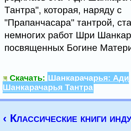
Тантра", которая, наряду с
"Прапанчасара" тантрой, ст
немногих работ Шри Шанкар
посвященных Богине Матери
Скачать:
Шанкарачарья: Ади
Шанкарачарья Тантра
‹ Классические книги инд