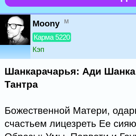
м
Moony
Карма 5220
Кэп
Шанкарачарья: Ади Шанка
Тантра
Божественной Матери, ода
счастьем лицезреть Ее сия