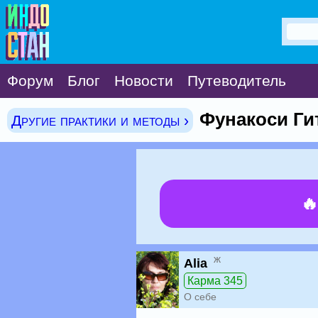
Форум
Блог
Новости
Путеводитель
Фунакоси Ги
Другие практики и методы ›

ж
Alia
Карма 345
О себе