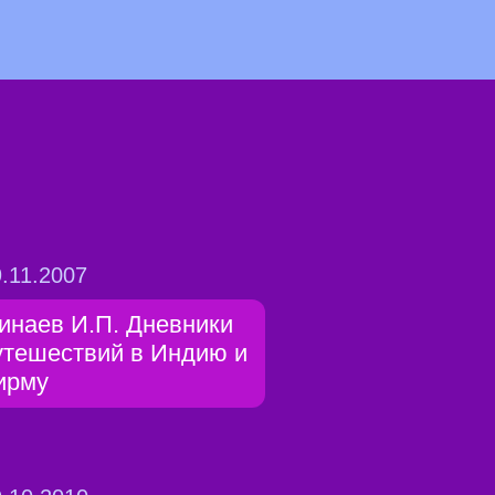
.11.2007
инаев И.П. Дневники
утешествий в Индию и
ирму