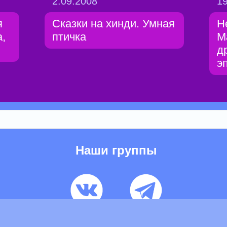
2.09.2008
19
я
Сказки на хинди. Умная
Н
,
птичка
М
д
э
Наши группы