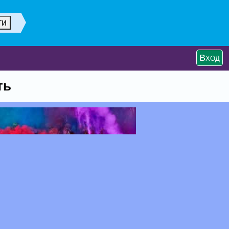
Вход
ть