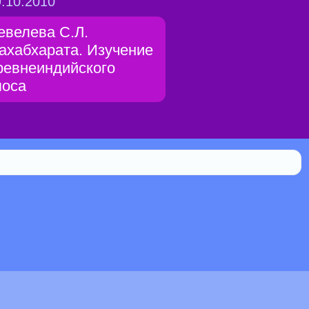
.10.2010
евелева С.Л.
ахабхарата. Изучение
ревнеиндийского
поса