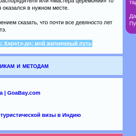
 распорядителя или «мастера церемонии» то
та
я оказался в нужном месте.
Да
нием сказать, что почти все девяносто лет
Пу
тэ.
: Каратэ-до: мой жизненный путь
тикам и методам
а | GoaBay.com
туристической визы в Индию