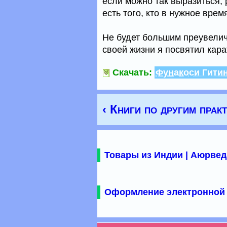
если можно так выразиться,
есть того, кто в нужное врем
Не будет большим преувеличе
своей жизни я посвятил кара
Скачать:
Фунакоси Гитин
‹ Книги по другим прак
Товары из Индии | Аюрвед
Оформление электронной 