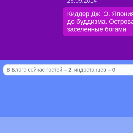
26.09.2014
Киддер Дж. Э. Япони
до буддизма. Острова
заселенные богами
В Блоге сейчас гостей – 2, индостанцев – 0