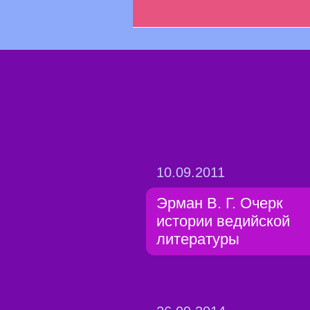
10.09.2011
Эрман В. Г. Очерк
истории ведийской
литературы