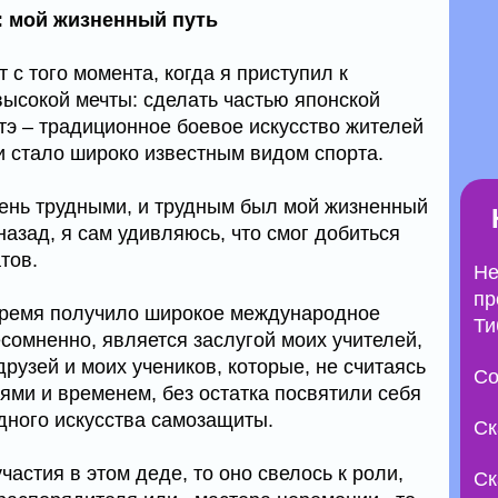
: мой жизненный путь
 с того момента, когда я приступил к
высокой мечты: сделать частью японской
тэ – традиционное боевое искусство жителей
и стало широко известным видом спорта.
чень трудными, и трудным был мой жизненный
назад, я сам удивляюсь, что смог добиться
тов.
Не
пр
 время получило широкое международное
Ти
есомненно, является заслугой моих учителей,
рузей и моих учеников, которые, не считаясь
Со
ями и временем, без остатка посвятили себя
дного искусства самозащиты.
Ск
частия в этом деде, то оно свелось к роли,
Ск