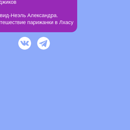
джиков
вид-Неэль Александра.
тешествие парижанки в Лхасу