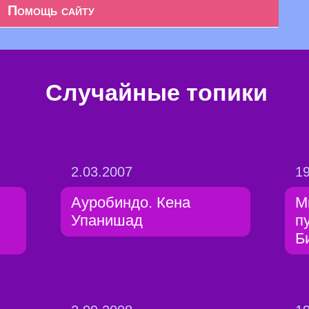
Помощь сайту
Случайные топики
2.03.2007
19
Ауробиндо. Кена
М
Упанишад
п
Б