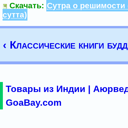
Скачать:
Сутра о решимости 
сутта)
‹ Классические книги буд
Товары из Индии | Аюрвед
GoaBay.com