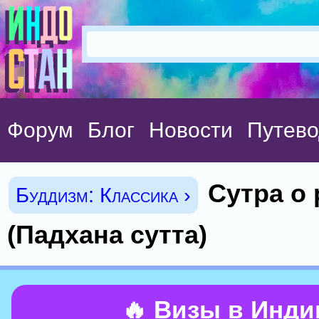
Форум
Блог
Новости
Путево
Сутра о
Буддизм: Классика ›
(Падхана сутта)
🔥 Визы в Инд