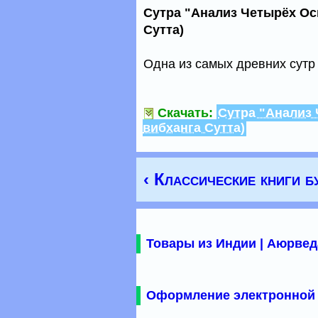
Сутра "Анализ Четырёх Ос
Сутта)
Одна из самых древних сутр
Скачать:
Сутра "Анализ
вибханга Сутта)
‹ Классические книги б
Товары из Индии | Аюрвед
Оформление электронной 