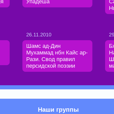
ия
Упадеша
С
Н
26.11.2010
29
Шамс ад-Дин
Б
Мухаммад нбн Кайс ар-
Н
Рази. Свод правил
Ш
персидской поэзии
м
Наши группы