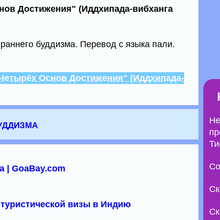
нов Достижения" (Иддхипада-вибханга
 раннего буддизма. Перевод с языка пали.
 Четырёх Основ Достижения" (Иддхипада-
Не
уддизма
пр
Ти
Со
а | GoaBay.com
Ск
туристической визы в Индию
Ск