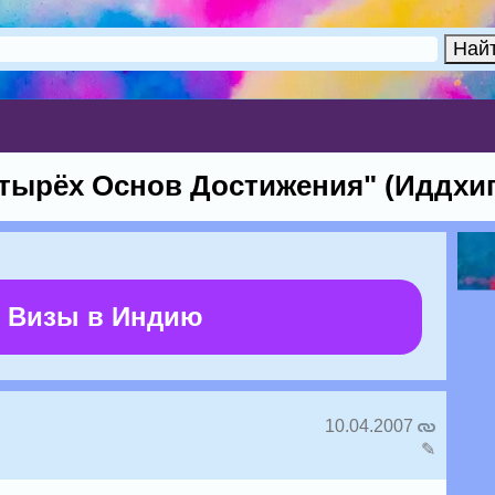
тырёх Основ Достижения" (Иддхип
 Визы в Индию
10.04.2007
✎