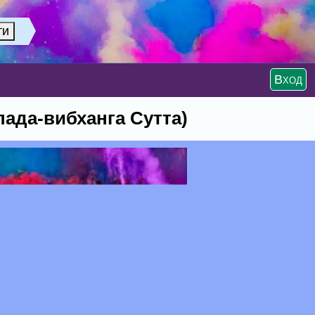
Вход
ада-вибханга Сутта)