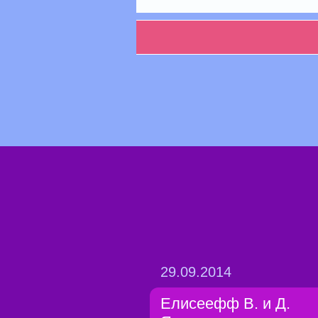
29.09.2014
Елисеефф В. и Д.