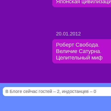
Японская цивилизац
20.01.2012
Роберт Свобода.
Величие Сатурна.
Целительный миф
В Блоге сейчас гостей – 2, индостанцев – 0