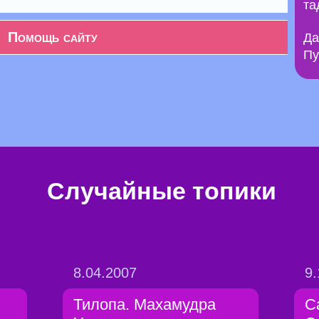
та
Помощь сайту
Да
Пу
Случайные топики
8.04.2007
9.
Тилопа. Махамудра
С