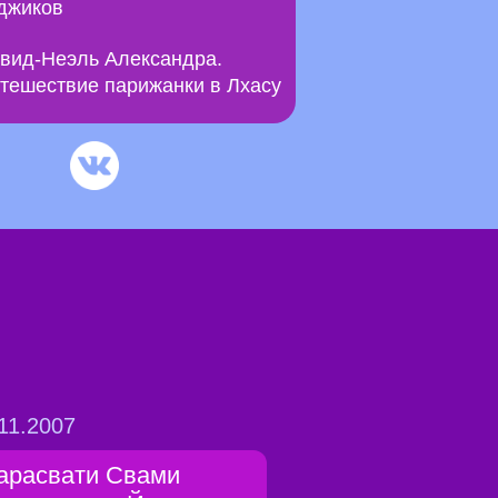
джиков
вид-Неэль Александра.
тешествие парижанки в Лхасу
11.2007
арасвати Свами