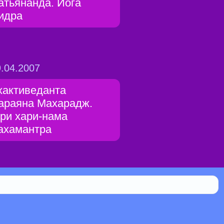
атьянанда. Йога
идра
.04.2007
хактиведанта
араяна Махарадж.
ри хари-нама
ахамантра