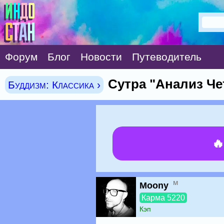
Форум
Блог
Новости
Путеводитель
Сутра "Анализ Че
Буддизм: Классика ›

м
Moony
Карма 5220
Кэп