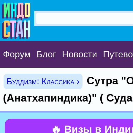
Форум
Блог
Новости
Путево
Сутра "
Буддизм: Классика ›
(Анатхапиндика)" ( Суда
🔥 Визы в Инд