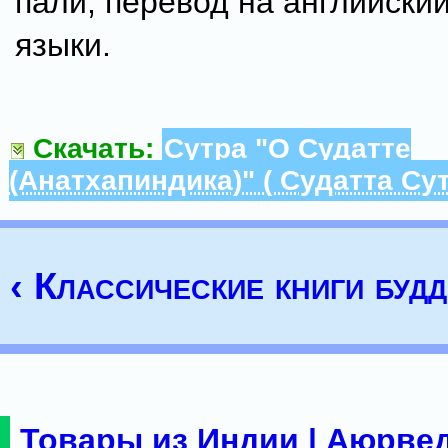
пали, перевод на английский
языки.
Скачать:
Сутра "О Судатте
(Анатхапиндика)" ( Судатта Сут
‹ Классические книги буд
Товары из Индии | Аюрвед