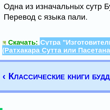
Одна из изначальных сутр Б
Перевод с языка пали.
Скачать:
Сутра "Изготовител
(Ратхакара Сутта или Пасетана
‹ Классические книги буд