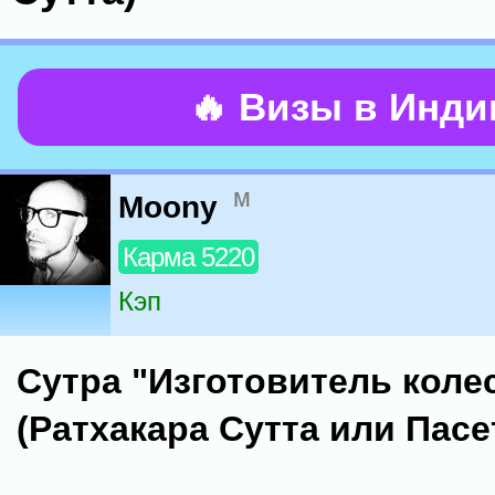
🔥 Визы в Инд
м
Moony
Карма 5220
Кэп
Сутра "Изготовитель коле
(Ратхакара Сутта или Пасе