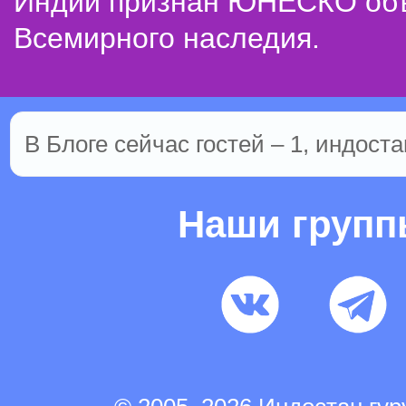
Индии признан ЮНЕСКО об
Всемирного наследия.
В Блоге сейчас гостей – 1, индоста
Наши груп