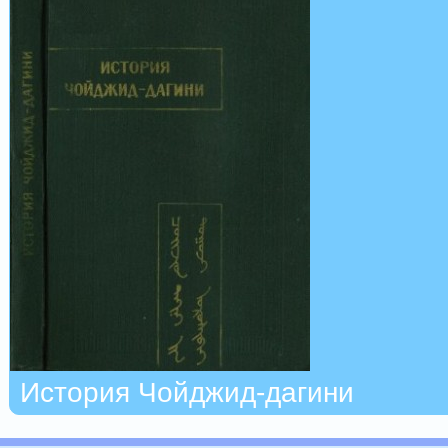
История Чойджид-дагини