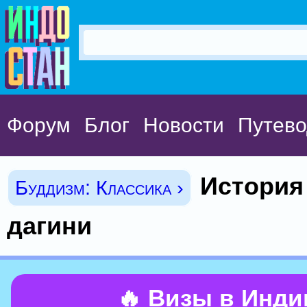
Форум
Блог
Новости
Путево
История
Буддизм: Классика ›
дагини
🔥 Визы в Инд