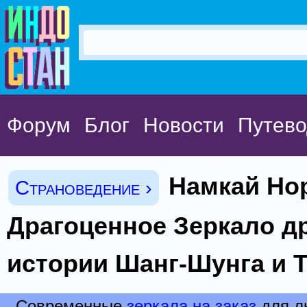
Форум
Блог
Новости
Путево
Намкай Нор
Страноведение ›
Драгоценное Зеркало д
истории Шанг-Шунга и 
Современные
зеркала на заказ
для л