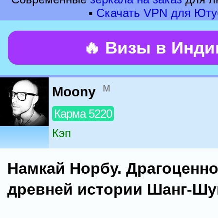
▪
Скачать VPN для Юту
🔥 Визы в Инд
м
Moony
Карма 5220
Кэп
Намкай Норбу. Драгоценно
древней истории Шанг-Шун