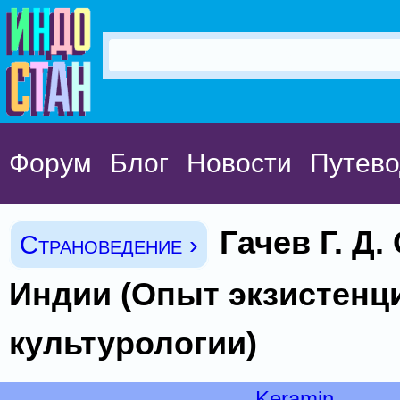
Форум
Блог
Новости
Путево
Гачев Г. Д
Страноведение ›
Индии (Опыт экзистенц
куль­турологии)
Keramin