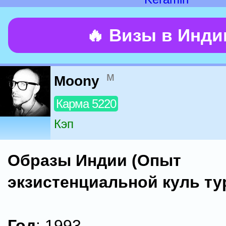
🔥 Визы в Инд
м
Moony
Карма 5220
Кэп
Образы Индии (Опыт
экзистенциальной куль­ ту
Год
: 1993