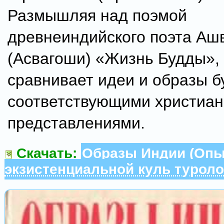
Размышляя над поэмой
древнеиндийского поэта Аш
(Асвагоши) «Жизнь Будды»,
сравнивает идеи и образы б
соответствующими христиа
представле­ниями.
Скачать:
Образы Индии (Оп
экзистенциальной куль­ туроло