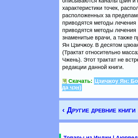
описываются каналы цзин и 
характеристики точек, распо
расположенных за пределами
приводятся методы лечения 
приводятся методы лечения 
знаменитые врачи, а также 
Ян Цзичжоу. В десятом цзюа
(Трактат относительно масс
Чжень). Этот трактат не встр
редакции данной книги.
Скачать:
Цзичжоу Ян: Б
да чэн)
‹ Другие древние книги
Товары из Индии | Аюрвед