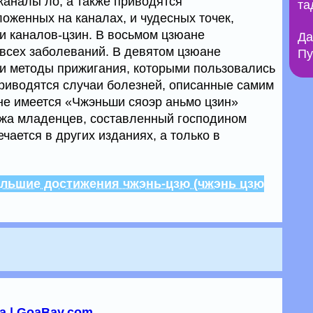
каналы ло, а также приводятся
та
ложенных на каналах, и чудесных точек,
 каналов-цзин. В восьмом цзюане
Да
всех заболеваний. В девятом цзюане
Пу
и методы прижигания, которыми пользовались
приводятся случаи болезней, описанные самим
не имеется «Чжэньши сяоэр аньмо цзин»
ажа младенцев, составленный господином
ечается в других изданиях, а только в
ольшие достижения чжэнь-цзю (чжэнь цзю
а | GoaBay.com