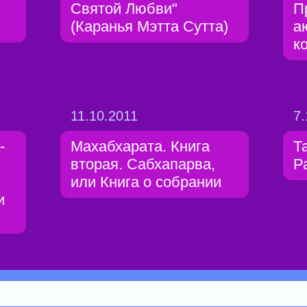
Святой Любви"
П
(Каранья Мэтта Сутта)
а
к
11.10.2011
7.
-
Махабхарата. Книга
Т
вторая. Сабхапарва,
Р
или Книга о собрании
и