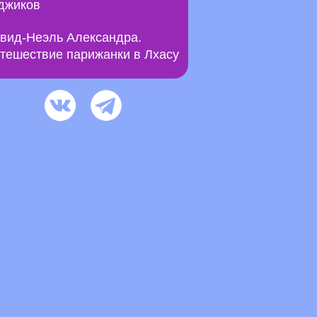
джиков
вид-Неэль Александра.
тешествие парижанки в Лхасу