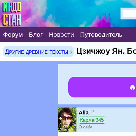
Форум
Блог
Новости
Путеводитель
Цзичжоу Ян. Б
Другие древние тексты ›

ж
Alia
Карма 345
О себе