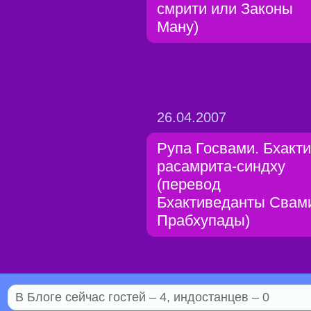
смрити или Законы
Ману)
26.04.2007
Рупа Госвами. Бхакти
расамрита-синдху
(перевод
Бхактиведанты Свам
Прабхупады)
В Блоге сейчас гостей – 4, индостанцев – 0