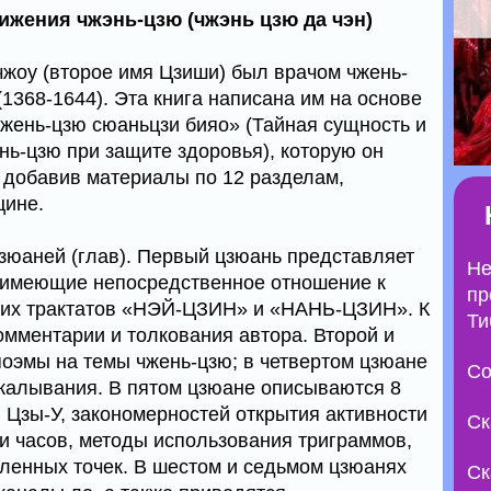
ижения чжэнь-цзю (чжэнь цзю да чэн)
чжоу (второе имя Цзиши) был врачом чжень-
1368-1644). Эта книга написана им на основе
жень-цзю сюаньцзи бияо» (Тайная сущность и
ь-цзю при защите здоровья), которую он
 добавив материалы по 12 разделам,
цине.
цзюаней (глав). Первый цзюань представляет
Не
, имеющие непосредственное отношение к
пр
вних трактатов «НЭЙ-ЦЗИН» и «НАНЬ-ЦЗИН». К
Ти
омментарии и толкования автора. Второй и
 поэмы на темы чжень-цзю; в четвертом цзюане
Со
калывания. В пятом цзюане описываются 8
в Цзы-У, закономерностей открытия активности
Ск
 и часов, методы использования триграммов,
еленных точек. В шестом и седьмом цзюанях
Ск