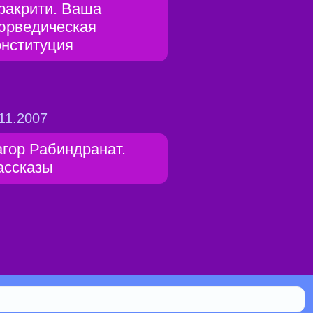
ракрити. Ваша
юрведическая
онституция
11.2007
агор Рабиндранат.
ассказы