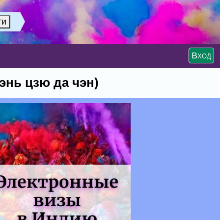
Вход
энь цзю да чэн)