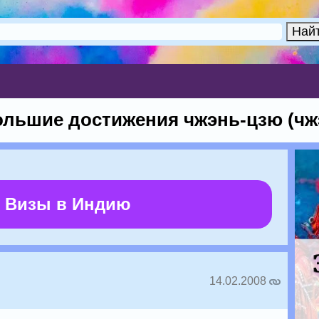
ольшие достижения чжэнь-цзю (чж
 Визы в Индию
14.02.2008