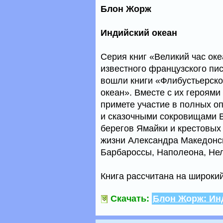
Блон Жорж
Индийский океан
Серия книг «Великий час ок
известного французского пи
вошли книги «Флибустьерско
океан». Вместе с их героями
примете участие в полных о
и сказочными сокровищами В
берегов Ямайки и крестовых
жизни Александра Македонск
Барбароссы, Наполеона, Не
Книга рассчитана на широкий
Скачать:
Блон Жорж: Ин