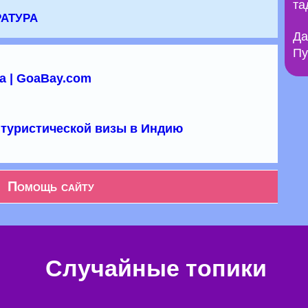
та
атура
Да
Пу
а | GoaBay.com
туристической визы в Индию
Помощь сайту
Случайные топики