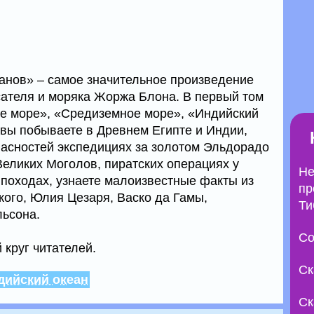
еанов» – самое значительное произведение
сателя и моряка Жоржа Блона. В первый том
е море», «Средиземное море», «Индийский
 вы побываете в Древнем Египте и Индии,
пасностей экспедициях за золотом Эльдорадо
еликих Моголов, пиратских операциях у
Не
 походах, узнаете малоизвестные факты из
пр
ого, Юлия Цезаря, Васко да Гамы,
Ти
льсона.
Со
 круг читателей.
Ск
дийский океан
Ск