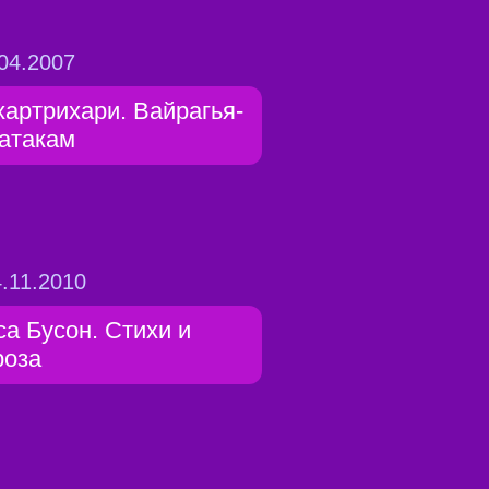
04.2007
хартрихари. Вайрагья-
атакам
.11.2010
са Бусон. Стихи и
роза