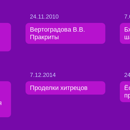
24.11.2010
7.
Вертоградова В.В.
Б
Пракриты
ш
7.12.2014
24
Проделки хитрецов
Ё
п
я