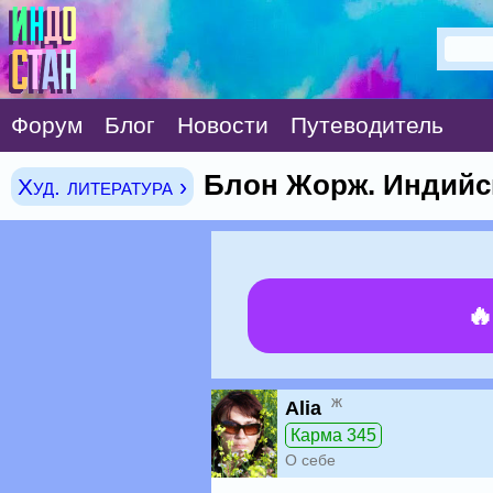
Форум
Блог
Новости
Путеводитель
Блон Жорж. Индийс
Худ. литература ›

ж
Alia
Карма 345
О себе