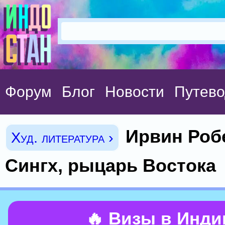
Форум
Блог
Новости
Путево
Ирвин Роб
Худ. литература ›
Сингх, рыцарь Востока
🔥 Визы в Инд