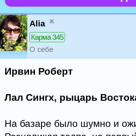
ж
Alia
Карма 345
О себе
Ирвин Роберт
Лал Сингх, рыцарь Восток
На базаре было шумно и ож