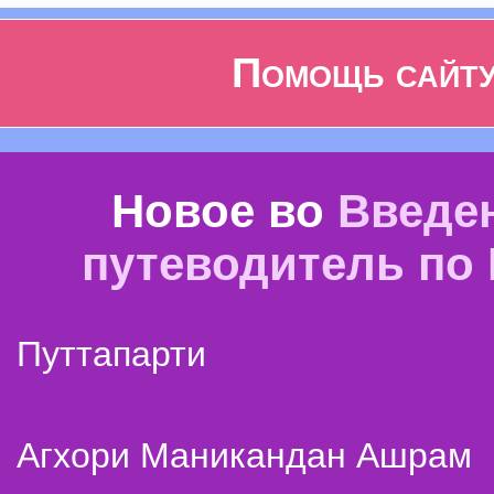
Помощь сайт
Новое во
Введе
путеводитель по
Путтапарти
Агхори Маникандан Ашрам