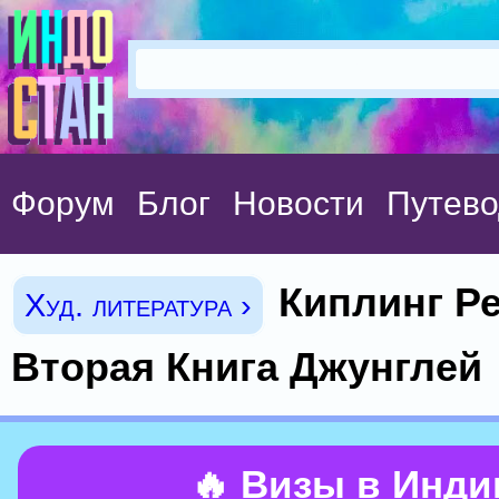
Форум
Блог
Новости
Путево
Киплинг Р
Худ. литература ›
Вторая Книга Джунглей
🔥 Визы в Инд