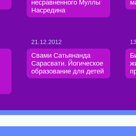
несравненного Муллы
м
Насредина
21.12.2012
13
Свами Сатьянанда
Б
Сарасвати. Йогическое
ж
образование для детей
п