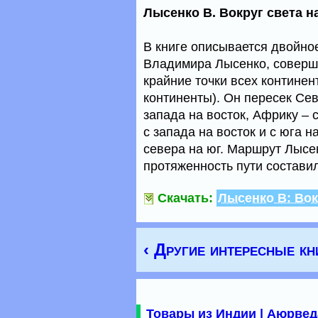
Лысенко В. Вокруг света н
В книге описывается двойно
Владимира Лысенко, соверш
крайние точки всех контине
континенты). Он пересек Се
запада на восток, Африку – с
с запада на восток и с юга н
севера на юг. Маршрут Лысен
протяженность пути составил
Скачать:
Лысенко В: Вок
‹ Другие интересные кн
Товары из Индии | Аюрвед