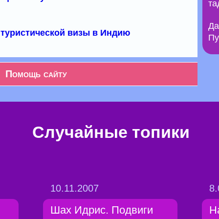
та
Да
туристической визы в Индию
Пу
Помощь сайту
Случайные топики
10.11.2007
8.
Шах Идрис. Подвиги
Н