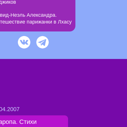
джиков
вид-Неэль Александра.
тешествие парижанки в Лхасу
04.2007
аропа. Стихи