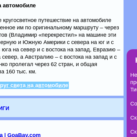
а автомобиле
е кругосветное путешествие на автомобиле
енное им по оригинальному маршруту – через
нтов (Владимир «перекрестил» на машине эти
верную и Южную Америки с севера на юг и с
 юга на север и с востока на запад, Евразию –
а север, а Австралию – с востока на запад и с
ко пролегал через 62 стран, и общая
а 160 тыс. км.
Не
пр
руг света на автомобиле
Ти
Со
иги
Ск
Ск
а | GoaBay.com