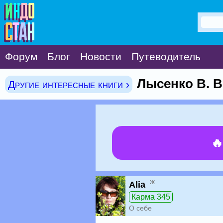
Форум
Блог
Новости
Путеводитель
Лысенко В. В
Другие интересные книги ›

ж
Alia
Карма 345
О себе