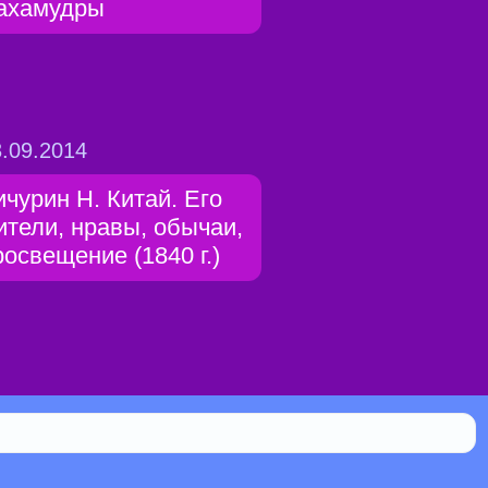
ахамудры
.09.2014
ичурин Н. Китай. Его
ители, нравы, обычаи,
росвещение (1840 г.)