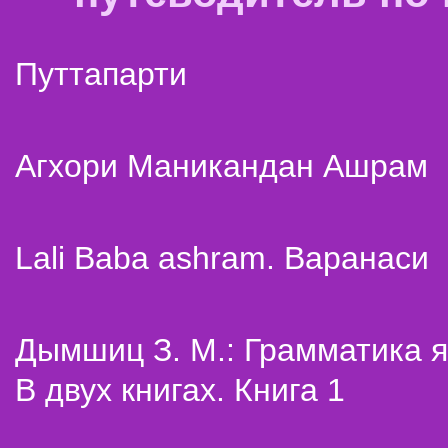
Путтапарти
Агхори Маникандан Ашрам
Lali Baba ashram. Варанаси
Дымшиц З. М.: Грамматика я
В двух книгах. Книга 1