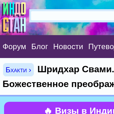
Форум
Блог
Новости
Путево
Шридхар Свами
Бхакти ›
Божественное преобра
🔥 Визы в Инд