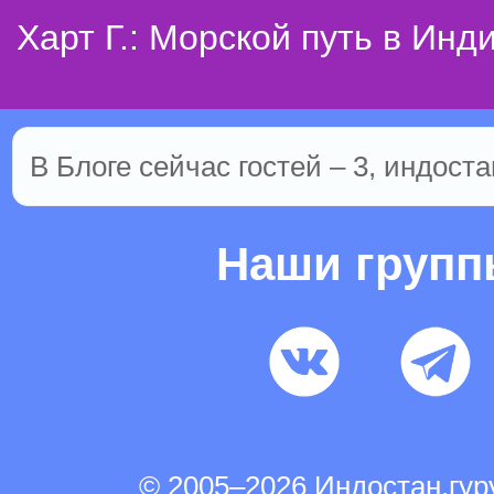
Харт Г.: Морской путь в Инд
В Блоге сейчас гостей – 3, индоста
Наши груп
© 2005–2026 Индостан.гу