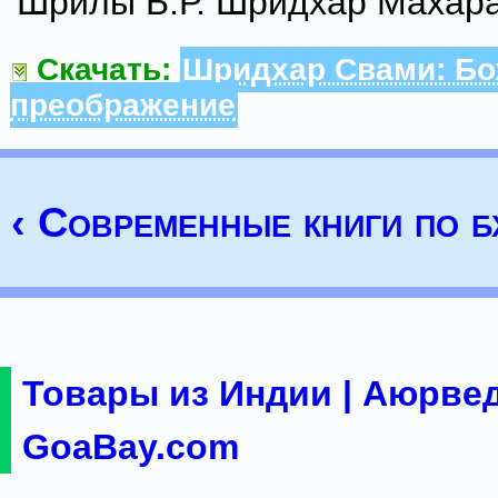
Шрилы Б.Р. Шридхар Махар
Скачать:
Шридхар Свами: Бо
преображение
‹ Современные книги по б
Товары из Индии | Аюрвед
GoaBay.com