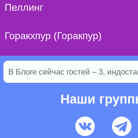
Пеллинг
Горакхпур (Горакпур)
В Блоге сейчас гостей – 3, индоста
Наши груп