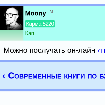
м
Moony
Карма 5220
Кэп
Можно послучать он-лайн
‹т
‹ Современные книги по б