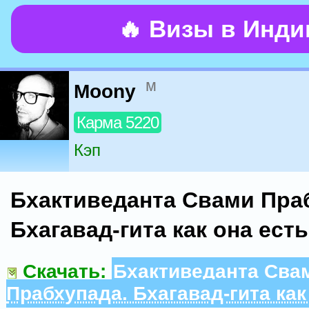
🔥 Визы в Инд
м
Moony
Карма 5220
Кэп
Бхактиведанта Свами Пра
Бхагавад-гита как она есть
Скачать:
Бхактиведанта Сва
Прабхупада. Бхагавад-гита как