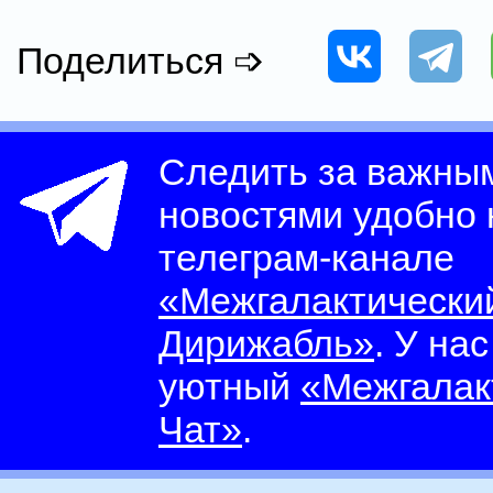
Поделиться ➩
Следить за важны
новостями удобно
телеграм-канале
«Межгалактически
Дирижабль»
. У на
уютный
«Межгалак
Чат»
.