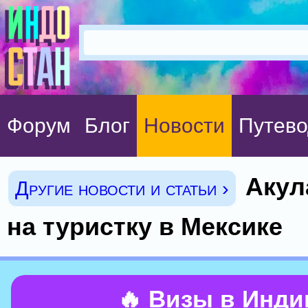
Форум
Блог
Новости
Путево
Акул
Другие новости и статьи ›
на туристку в Мексике
🔥 Визы в Инд