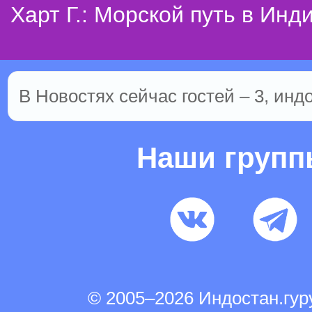
Харт Г.: Морской путь в Инд
В Новостях сейчас гостей – 3, инд
Наши груп
© 2005–2026 Индостан.гу