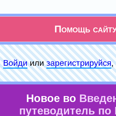
Помощь сайт
Войди
или
зарeгиcтpируйся
,
Новое во
Введе
путеводитель по