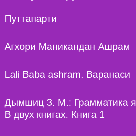
Путтапарти
Агхори Маникандан Ашрам
Lali Baba ashram. Варанаси
Дымшиц З. М.: Грамматика я
В двух книгах. Книга 1