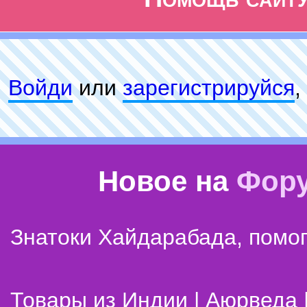
Войди
или
зарeгиcтpируйся
,
Новое на
Фор
Знатоки Хайдарабада, помог
Товары из Индии | Аюрведа 