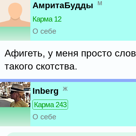
м
АмритаБудды
Карма 12
О себе
Афигеть, у меня просто слов
такого скотства.
ж
Inberg
Карма 243
О себе