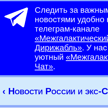
Следить за важны
новостями удобно
телеграм-канале
«Межгалактически
Дирижабль»
. У на
уютный
«Межгалак
Чат»
.
‹ Новости России и экс