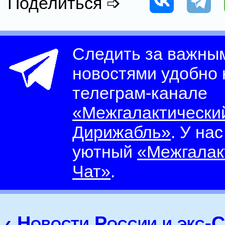
Поделиться ➩
Следить за важны
новостями удобно
телеграм-канале
«Межгалактически
Дирижабль»
. У на
уютный
«Межгалак
Чат»
.
‹ Новости России и экс