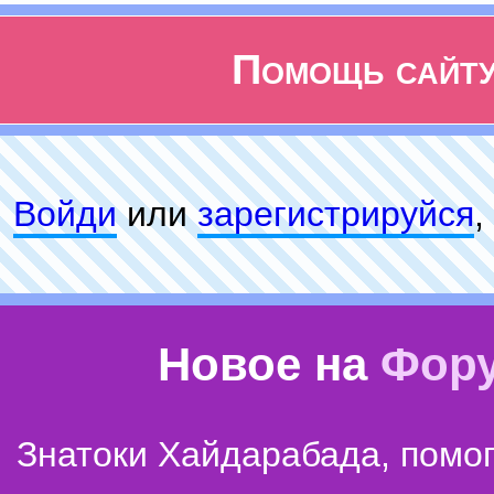
Помощь сайт
Войди
или
зарeгиcтpируйся
,
Новое на
Фор
Знатоки Хайдарабада, помог