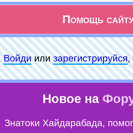
Помощь сайт
Войди
или
зарeгиcтpируйся
,
Новое на
Фор
Знатоки Хайдарабада, помог