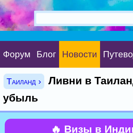
Форум
Блог
Новости
Путево
Ливни в Таилан
Таиланд ›
убыль
🔥 Визы в Инд