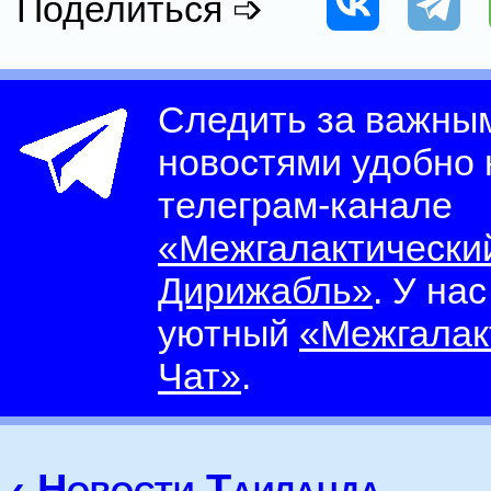
Поделиться ➩
Следить за важны
новостями удобно
телеграм-канале
«Межгалактически
Дирижабль»
. У на
уютный
«Межгалак
Чат»
.
‹ Новости Таиланда