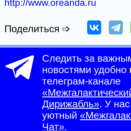
http://www.oreanda.ru
Поделиться ➩
Следить за важны
новостями удобно
телеграм-канале
«Межгалактически
Дирижабль»
. У на
уютный
«Межгалак
Чат»
.