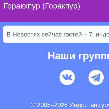
Горакхпур (Горакпур)
В Новостях сейчас гостей – 7, инд
Наши груп
© 2005–2026 Индостан.гу