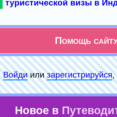
туристической визы в Ин
Помощь сайт
Войди
или
зарeгиcтpируйся
,
Новое в
Путеводи