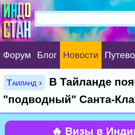
Форум
Блог
Новости
Путево
В Тайланде по
Таиланд ›
"подводный" Санта-Кла
🔥 Визы в Инд