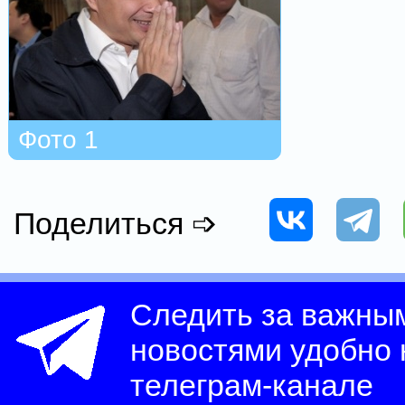
Фото 1
Поделиться ➩
Следить за важны
новостями удобно
телеграм-канале