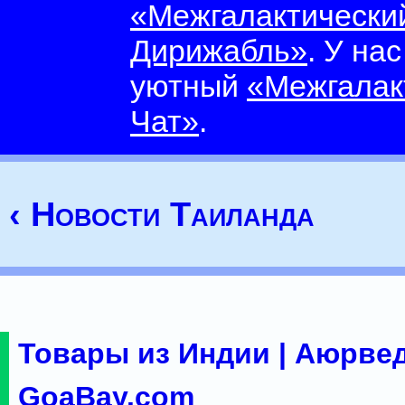
«Межгалактически
Дирижабль»
. У на
уютный
«Межгалак
Чат»
.
‹ Новости Таиланда
Товары из Индии | Аюрвед
GoaBay.com