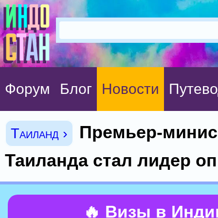
Форум
Блог
Новости
Путево
Премьер-мини
Таиланд ›
Таиланда стал лидер о
🔥 Визы в Инд