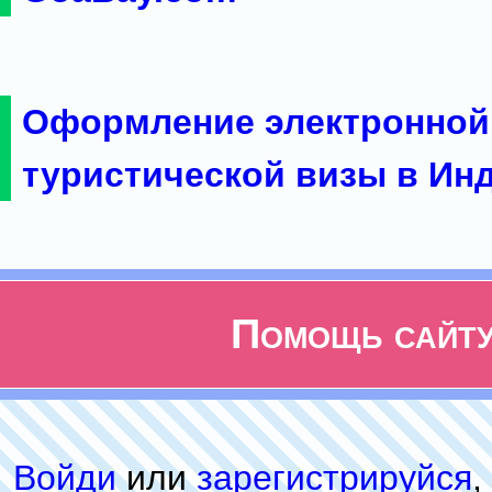
Оформление электронной
туристической визы в Ин
Помощь сайт
Войди
или
зарeгиcтpируйся
,