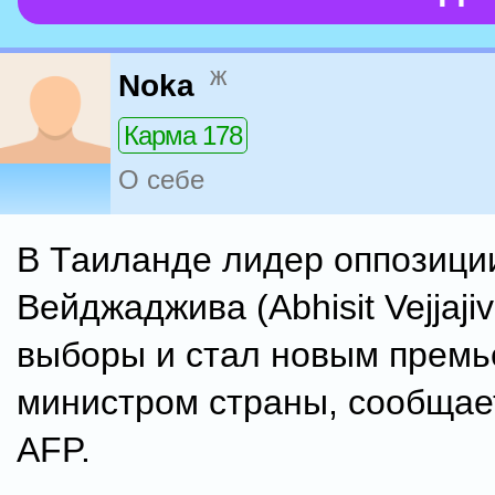
ж
Noka
Карма 178
О себе
В Таиланде лидер оппозици
Вейджаджива (Abhisit Vejjaji
выборы и стал новым премь
министром страны, сообщае
AFP.